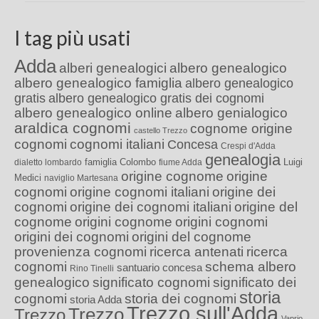
I tag più usati
Adda
alberi genealogici
albero genealogico
albero genealogico famiglia
albero genealogico
gratis
albero genealogico gratis dei cognomi
albero genealogico online
albero genialogico
araldica cognomi
cognome origine
castello Trezzo
cognomi
cognomi italiani
Concesa
Crespi d'Adda
genealogia
famiglia Colombo
Luigi
dialetto lombardo
fiume Adda
origine cognome
origine
Medici
naviglio Martesana
cognomi
origine cognomi italiani
origine dei
cognomi
origine dei cognomi italiani
origine del
cognome
origini cognome
origini cognomi
origini dei cognomi
origini del cognome
provenienza cognomi
ricerca antenati
ricerca
cognomi
schema albero
santuario concesa
Rino Tinelli
genealogico
significato cognomi
significato dei
storia
cognomi
storia dei cognomi
storia Adda
Trezzo sull'Adda
Trezzo
Trezzo
Vaprio