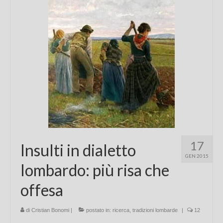
Chi sono
FAQ
Contatti
17
Insulti in dialetto
GEN 2015
lombardo: più risa che
offesa
di
Cristian Bonomi
|
postato in:
ricerca
,
tradizioni lombarde
|
12