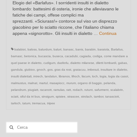
Elogio del «Barlafus». I sorridenti insulti in dialetto
lombardo: battesimi di osteria, ironie che alleviavano le
fatiche dei campi, offese complici ma
sprezzanti. «Sciurass!» contorce sul viso un disprezzo
giacobino per lo sciatto riccone, che l’italiano chiama
appena «signorotto». Gli insulti in dialetto …
Continua
balabiot
,
baloss
,
balurdum
,
balurt
,
banasc
,
banis
,
barabin
,
baratola
,
Barlafus
,
barnasc
,
betonica
,
bucascia
,
buseca
,
cacadubi
,
cagiada
,
codiga
,
come mandare a
quel paese in dialetto
,
cudigum
,
dasferlu
,
dialetto milanese
,
diletti lombardi
,
gabas
,
gandula
,
giubioo
,
gnoch
,
gos
,
gras da rost
,
gratacuu
,
imbesuii
,
insultare in dialetto
,
insulti dialettali
,
intrech
,
landalun
,
libranos
,
lifroch
,
liscum
,
loch
,
logia
,
logia da casot
,
malmustus
,
malnat
,
martul
,
masapiocc
,
murum
,
organo di baggio
,
pelanda
,
pelandrum
,
piugiatt
,
racanott
,
ramulas
,
ratt
,
rodach
,
rutunt
,
safurment
,
scalabrin
,
sciatt
,
siful da tri bus
,
sinsigum
,
spisiee
,
strascee
,
strolach
,
tambor
,
tanasciott
,
tarloch
,
tatum
,
tremacua
,
tripee
Cerca: