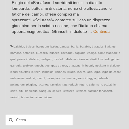
Elogio del «Barlafus». I sorridenti insulti in dialetto
lombardo: battesimi di osteria, ironie che alleviavano le
fatiche dei campi, offese complici ma
sprezzanti. «Sciurass!» contorce sul viso un disprezzo
giacobino per lo sciatto riccone, che l’italiano chiama
appena «signorotto». Gli insulti in dialetto …
Continua
balabiot
,
baloss
,
balurdum
,
balurt
,
banasc
,
banis
,
barabin
,
baratola
,
Barlafus
,
barnasc
,
betonica
,
bucascia
,
buseca
,
cacadubi
,
cagiada
,
codiga
,
come mandare a
quel paese in dialetto
,
cudigum
,
dasferlu
,
dialetto milanese
,
diletti lombardi
,
gabas
,
gandula
,
giubioo
,
gnoch
,
gos
,
gras da rost
,
gratacuu
,
imbesuii
,
insultare in dialetto
,
insulti dialettali
,
intrech
,
landalun
,
libranos
,
lifroch
,
liscum
,
loch
,
logia
,
logia da casot
,
malmustus
,
malnat
,
martul
,
masapiocc
,
murum
,
organo di baggio
,
pelanda
,
pelandrum
,
piugiatt
,
racanott
,
ramulas
,
ratt
,
rodach
,
rutunt
,
safurment
,
scalabrin
,
sciatt
,
siful da tri bus
,
sinsigum
,
spisiee
,
strascee
,
strolach
,
tambor
,
tanasciott
,
tarloch
,
tatum
,
tremacua
,
tripee
Cerca: