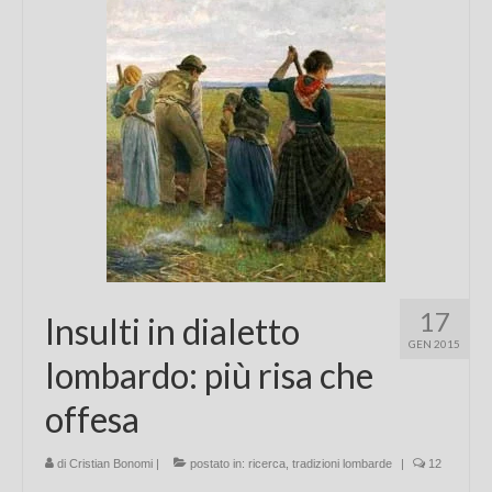
Chi sono
FAQ
Contatti
17
Insulti in dialetto
GEN 2015
lombardo: più risa che
offesa
di
Cristian Bonomi
|
postato in:
ricerca
,
tradizioni lombarde
|
12