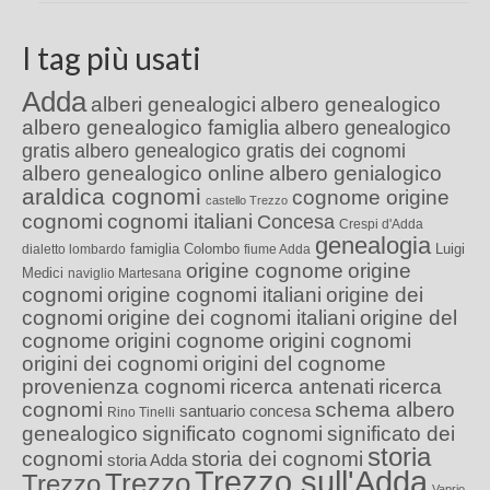
I tag più usati
Adda
alberi genealogici
albero genealogico
albero genealogico famiglia
albero genealogico
gratis
albero genealogico gratis dei cognomi
albero genealogico online
albero genialogico
araldica cognomi
cognome origine
castello Trezzo
cognomi
cognomi italiani
Concesa
Crespi d'Adda
genealogia
famiglia Colombo
Luigi
dialetto lombardo
fiume Adda
origine cognome
origine
Medici
naviglio Martesana
cognomi
origine cognomi italiani
origine dei
cognomi
origine dei cognomi italiani
origine del
cognome
origini cognome
origini cognomi
origini dei cognomi
origini del cognome
provenienza cognomi
ricerca antenati
ricerca
cognomi
schema albero
santuario concesa
Rino Tinelli
genealogico
significato cognomi
significato dei
storia
cognomi
storia dei cognomi
storia Adda
Trezzo sull'Adda
Trezzo
Trezzo
Vaprio