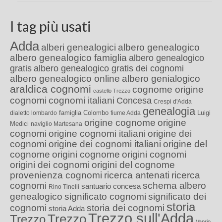
I tag più usati
Adda
alberi genealogici
albero genealogico
albero genealogico famiglia
albero genealogico
gratis
albero genealogico gratis dei cognomi
albero genealogico online
albero genialogico
araldica cognomi
cognome origine
castello Trezzo
cognomi
cognomi italiani
Concesa
Crespi d'Adda
genealogia
famiglia Colombo
Luigi
dialetto lombardo
fiume Adda
origine cognome
origine
Medici
naviglio Martesana
cognomi
origine cognomi italiani
origine dei
cognomi
origine dei cognomi italiani
origine del
cognome
origini cognome
origini cognomi
origini dei cognomi
origini del cognome
provenienza cognomi
ricerca antenati
ricerca
cognomi
schema albero
santuario concesa
Rino Tinelli
genealogico
significato cognomi
significato dei
storia
cognomi
storia dei cognomi
storia Adda
Trezzo sull'Adda
Trezzo
Trezzo
Vaprio