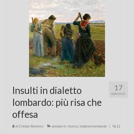
Chi sono
FAQ
Contatti
17
Insulti in dialetto
GEN 2015
lombardo: più risa che
offesa
di
Cristian Bonomi
|
postato in:
ricerca
,
tradizioni lombarde
|
12