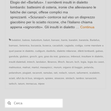
Elogio del «Barlafus». I sorridenti insulti in dialetto
lombardo: battesimi di osteria, ironie che alleviavano le
fatiche dei campi, offese complici ma
sprezzanti. «Sciurass!» contorce sul viso un disprezzo
giacobino per lo sciatto riccone, che l’italiano chiama
appena «signorotto». Gli insulti in dialetto …
Continua
balabiot
,
baloss
,
balurdum
,
balurt
,
banasc
,
banis
,
barabin
,
baratola
,
Barlafus
,
barnasc
,
betonica
,
bucascia
,
buseca
,
cacadubi
,
cagiada
,
codiga
,
come mandare a
quel paese in dialetto
,
cudigum
,
dasferlu
,
dialetto milanese
,
diletti lombardi
,
gabas
,
gandula
,
giubioo
,
gnoch
,
gos
,
gras da rost
,
gratacuu
,
imbesuii
,
insultare in dialetto
,
insulti dialettali
,
intrech
,
landalun
,
libranos
,
lifroch
,
liscum
,
loch
,
logia
,
logia da casot
,
malmustus
,
malnat
,
martul
,
masapiocc
,
murum
,
organo di baggio
,
pelanda
,
pelandrum
,
piugiatt
,
racanott
,
ramulas
,
ratt
,
rodach
,
rutunt
,
safurment
,
scalabrin
,
sciatt
,
siful da tri bus
,
sinsigum
,
spisiee
,
strascee
,
strolach
,
tambor
,
tanasciott
,
tarloch
,
tatum
,
tremacua
,
tripee
Cerca: