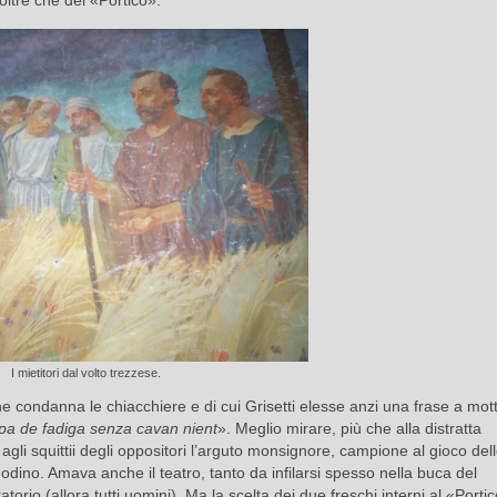
oltre che del «Portico».
I mietitori dal volto trezzese.
e condanna le chiacchiere e di cui Grisetti elesse anzi una frase a mot
epa de fadiga senza cavan nient
». Meglio mirare, più che alla distratta
 agli squittii degli oppositori l’arguto monsignore, campione al gioco de
dino. Amava anche il teatro, tanto da infilarsi spesso nella buca del
atorio (allora tutti uomini). Ma la scelta dei due freschi interni al «Port