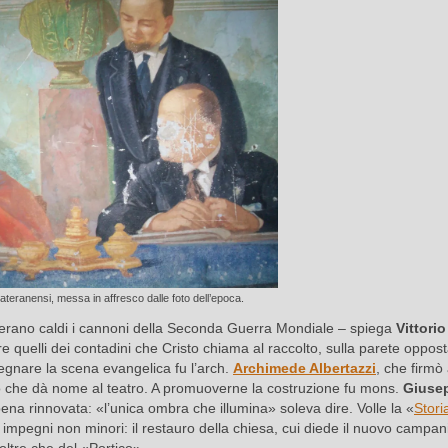
Lateranensi, messa in affresco dalle foto dell’epoca.
a erano caldi i cannoni della Seconda Guerra Mondiale – spiega
Vittorio
re quelli dei contadini che Cristo chiama al raccolto, sulla parete oppos
isegnare la scena evangelica fu l’arch.
Archimede Albertazzi
, che firmò
rtico che dà nome al teatro. A promuoverne la costruzione fu mons.
Giuse
pena rinnovata: «l’unica ombra che illumina» soleva dire. Volle la «
Stori
oi impegni non minori: il restauro della chiesa, cui diede il nuovo campani