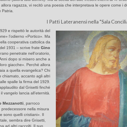
, allora ragazza, vi recitò una poesia che interpretava le opere come i 
 Patria.
I Patti Lateranensi nella “Sala Concil
929 e rispettò le autorità del
one» l’odierno «Portico». Ma
lla cooperativa cattolica da
del 1931 – scrive frate
Gino
rano penetrate nell’oratorio,
 Anni dopo si misero anche a
e loro giacche». Perché allora
taia a quella evangelica? Chi
e chiamato, accanto agli altri
 alle spalle la firma del 1929.
applaudito dal Grisetti finché
l vangelo lancia all’eternità.
o Mezzanotti
, parroco
io predecessore nella misura
 sono quelli cristiani». Il
tale, sembra dire Grisetti,
 ad altri raccolti. Il suo