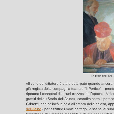
La firma dei Patti 
«Il volto del dittatore è stato deturpato quando ancor
già regista della compagnia teatrale “Il Portico” – ment
ripetano i connotati di alcuni trezzesi dell’epoca». A d
graffiti della «Storia dell’Asino», scandita sotto il po
Grisetti
, che collocò la sala all’ombra della chiesa, ap
dell’Asino
» per azzittire i molti pettegoli dissensi ai su