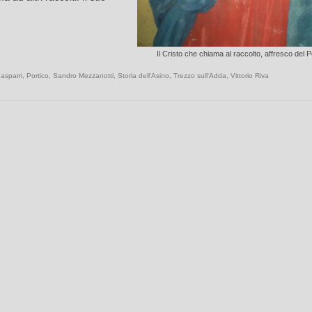
Il Cristo che chiama al raccolto, affresco del P
asparri
,
Portico
,
Sandro Mezzanotti
,
Storia dell'Asino
,
Trezzo sull'Adda
,
Vittorio Riva