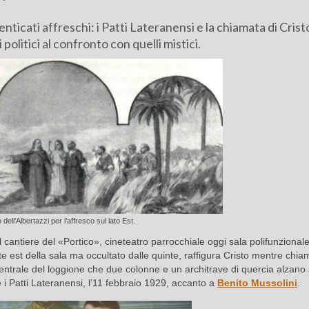
nticati affreschi: i Patti Lateranensi e la chiamata di Cristo
politici al confronto con quelli mistici.
dell’Albertazzi per l’affresco sul lato Est.
 cantiere del «Portico», cineteatro parrocchiale oggi sala polifunzionale
e est della sala ma occultato dalle quinte, raffigura Cristo mentre chia
 centrale del loggione che due colonne e un architrave di quercia alzano 
 i Patti Lateranensi, l’11 febbraio 1929, accanto a
Benito
Mussolini
.