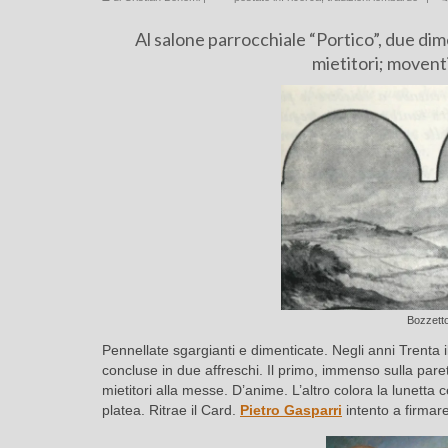
Al salone parrocchiale “Portico”, due dime
mietitori; moventi 
Bozzetto 
Pennellate sgargianti e dimenticate. Negli anni Trenta il
concluse in due affreschi. Il primo, immenso sulla paret
mietitori alla messe. D’anime. L’altro colora la lunetta
platea. Ritrae il Card.
Pietro
Gasparri
intento a firmare