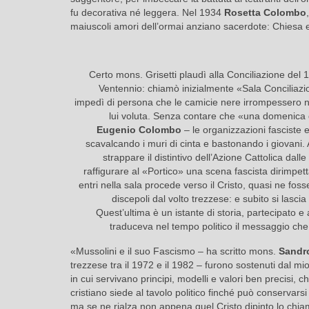
fu decorativa né leggera. Nel 1934
Rosetta Colombo
maiuscoli amori dell’ormai anziano sacerdote: Chiesa e
Certo mons. Grisetti plaudì alla Conciliazione del 1
Ventennio: chiamò inizialmente «Sala Conciliazi
impedì di persona che le camicie nere irrompessero ne
lui voluta. Senza contare che «una domenica 
Eugenio Colombo
– le organizzazioni fasciste e
scavalcando i muri di cinta e bastonando i giovani.
strappare il distintivo dell’Azione Cattolica dall
raffigurare al «Portico» una scena fascista dirimpet
entri nella sala procede verso il Cristo, quasi ne foss
discepoli dal volto trezzese: e subito si lascia
Quest’ultima è un istante di storia, partecipato e 
traduceva nel tempo politico il messaggio che i
«Mussolini e il suo Fascismo – ha scritto mons.
Sandr
trezzese tra il 1972 e il 1982 – furono sostenuti dal m
in cui servivano principi, modelli e valori ben precisi, che
cristiano siede al tavolo politico finché può conservarsi 
ma se ne rialza non appena quel Cristo dipinto lo chiama