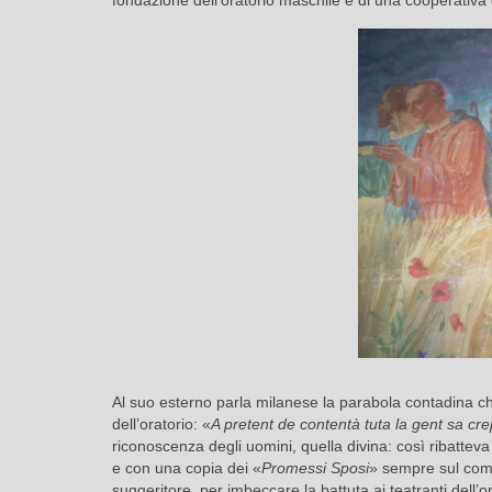
fondazione dell’oratorio maschile e di una cooperativa 
Al suo esterno parla milanese la parabola contadina ch
dell’oratorio: «
A pretent de contentà tuta la gent sa cr
riconoscenza degli uomini, quella divina: così ribatteva
e con una copia dei «
Promessi Sposi
» sempre sul como
suggeritore, per imbeccare la battuta ai teatranti dell’or