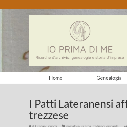
Home
Genealogia
I Patti Lateranensi af
trezzese
di
Cristian Bonomi
|
postato in:
ricerca
,
tradizioni lombarde
|