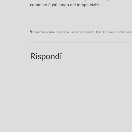
cammino è più lungo del tempo civile.
Benito Mussolini
,
Fascismo
,
Giuseppe Grisetti
,
Patti Lateranensi
,
Pietro G
Rispondi