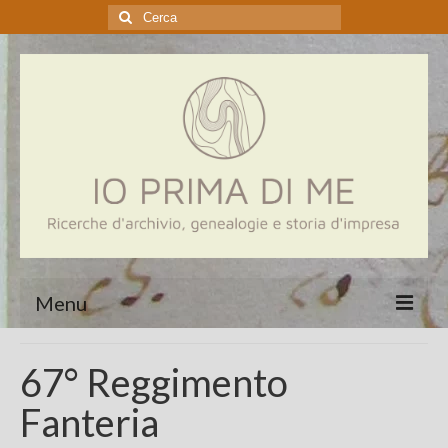
Cerca:
Menu
Home
67° Reggimento
Genealogia
Fanteria
Aziende