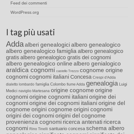
Feed dei commenti
WordPress.org
I tag più usati
Adda
alberi genealogici
albero genealogico
albero genealogico famiglia
albero genealogico
gratis
albero genealogico gratis dei cognomi
albero genealogico online
albero genialogico
araldica cognomi
cognome origine
castello Trezzo
cognomi
cognomi italiani
Concesa
Crespi d'Adda
genealogia
famiglia Colombo
Luigi
dialetto lombardo
fiume Adda
origine cognome
origine
Medici
naviglio Martesana
cognomi
origine cognomi italiani
origine dei
cognomi
origine dei cognomi italiani
origine del
cognome
origini cognome
origini cognomi
origini dei cognomi
origini del cognome
provenienza cognomi
ricerca antenati
ricerca
cognomi
schema albero
santuario concesa
Rino Tinelli