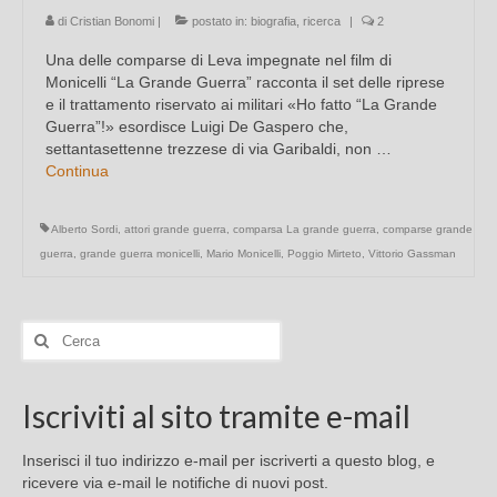
di
Cristian Bonomi
|
postato in:
biografia
,
ricerca
|
2
Una delle comparse di Leva impegnate nel film di
Monicelli “La Grande Guerra” racconta il set delle riprese
e il trattamento riservato ai militari «Ho fatto “La Grande
Guerra”!» esordisce Luigi De Gaspero che,
settantasettenne trezzese di via Garibaldi, non …
Continua
Alberto Sordi
,
attori grande guerra
,
comparsa La grande guerra
,
comparse grande
guerra
,
grande guerra monicelli
,
Mario Monicelli
,
Poggio Mirteto
,
Vittorio Gassman
Cerca:
Iscriviti al sito tramite e-mail
Inserisci il tuo indirizzo e-mail per iscriverti a questo blog, e
ricevere via e-mail le notifiche di nuovi post.