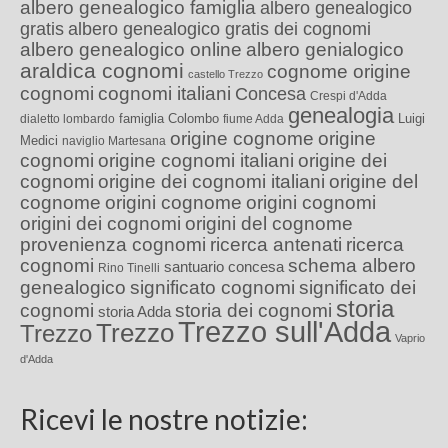
albero genealogico famiglia
albero genealogico
gratis
albero genealogico gratis dei cognomi
albero genealogico online
albero genialogico
araldica cognomi
cognome origine
castello Trezzo
cognomi
cognomi italiani
Concesa
Crespi d'Adda
genealogia
famiglia Colombo
Luigi
dialetto lombardo
fiume Adda
origine cognome
origine
Medici
naviglio Martesana
cognomi
origine cognomi italiani
origine dei
cognomi
origine dei cognomi italiani
origine del
cognome
origini cognome
origini cognomi
origini dei cognomi
origini del cognome
provenienza cognomi
ricerca antenati
ricerca
cognomi
schema albero
santuario concesa
Rino Tinelli
genealogico
significato cognomi
significato dei
storia
cognomi
storia dei cognomi
storia Adda
Trezzo sull'Adda
Trezzo
Trezzo
Vaprio
d'Adda
Ricevi le nostre notizie: