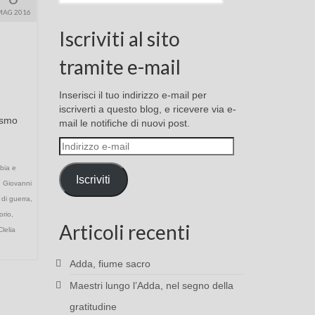
MAG 2016
Iscriviti al sito
tramite e-mail
Inserisci il tuo indirizzo e-mail per
iscriverti a questo blog, e ricevere via e-
lismo
mail le notifiche di nuovi post.
Indirizzo
e-
bia e
mail
Iscriviti
,
Giovanni
 di guerra
,
orio
,
Articoli recenti
lelia
Adda, fiume sacro
Maestri lungo l’Adda, nel segno della
gratitudine