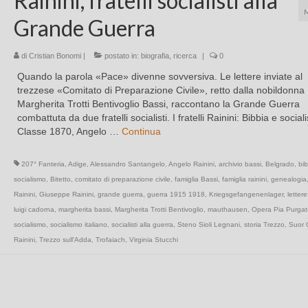
Rainini, fratelli socialisti alla
Grande Guerra
di
Cristian Bonomi
|
postato in:
biografia
,
ricerca
|
0
Quando la parola «Pace» divenne sovversiva. Le lettere inviate al
trezzese «Comitato di Preparazione Civile», retto dalla nobildonna
Margherita Trotti Bentivoglio Bassi, raccontano la Grande Guerra
combattuta da due fratelli socialisti. I fratelli Rainini: Bibbia e socia
Classe 1870, Angelo …
Continua
207° Fanteria
,
Adige
,
Alessandro Santangelo
,
Angelo Rainini
,
archivio bassi
,
Belgrado
,
bib
socialismo
,
Bitetto
,
comitato di preparazione civile
,
famiglia Bassi
,
famiglia rainini
,
genealogia
Rainini
,
Giuseppe Rainini
,
grande guerra
,
guerra 1915 1918
,
Kriegsgefangenenlager
,
lettere
luigi cadorna
,
margherita bassi
,
Margherita Trotti Bentivoglio
,
mauthausen
,
Opera Pia Purgat
socialismo
,
socialismo italiano
,
socialisti alla guerra
,
Steno Sioli Legnani
,
storia Trezzo
,
Suor C
Rainini
,
Trezzo sull'Adda
,
Trofaiach
,
Virginia Stucchi