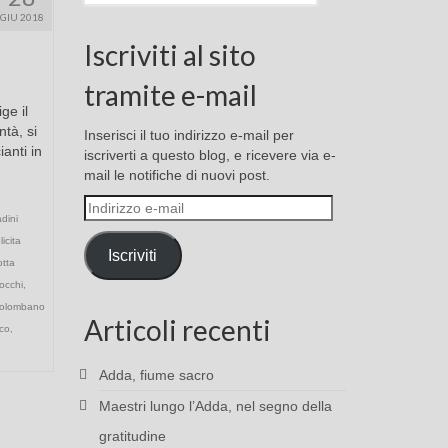
GIU 2018
Iscriviti al sito
tramite e-mail
ge il
tà, si
Inserisci il tuo indirizzo e-mail per
ianti in
iscriverti a questo blog, e ricevere via e-
mail le notifiche di nuovi post.
Indirizzo
dini
e-
licita
mail
Iscriviti
otta
occhi
,
colombano
Articoli recenti
co
,
Adda, fiume sacro
Maestri lungo l’Adda, nel segno della
gratitudine