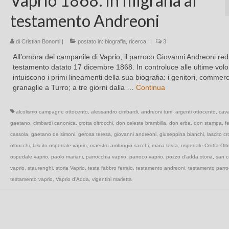
Vaprio 1868: in filigrana al
testamento Andreoni
di
Cristian Bonomi
|
postato in:
biografia
,
ricerca
|
3
All’ombra del campanile di Vaprio, il parroco Giovanni Andreoni redi
testamento datato 17 dicembre 1868. In controluce alle ultime volon
intuiscono i primi lineamenti della sua biografia: i genitori, commerc
granaglie a Turro; a tre giorni dalla …
Continua
alcolismo campagne ottocento
,
alessandro cimbardi
,
andreoni turri
,
argenti ottocento
,
cava
gaetano
,
cimbardi canonica
,
crotta oltrocchi
,
don celeste brambilla
,
don erba
,
don stampa
,
fe
cassola
,
gaetano de simoni
,
gerosa teresa
,
giovanni andreoni
,
giuseppina bianchi
,
lascito cr
oltrocchi
,
lascito ospedale vaprio
,
maestro ambrogio sacchi
,
maria testa
,
ospedale Crotta-Oltr
ospedale vaprio
,
paolo mariani
,
parrocchia vaprio
,
parroco vaprio
,
pozzo d’adda storia
,
san 
vaprio
,
staurenghi
,
storia Vaprio
,
testa fabbro ferraio
,
testamento andreoni
,
testamento parro
testamento vaprio
,
Vaprio d'Adda
,
vigentini marietta