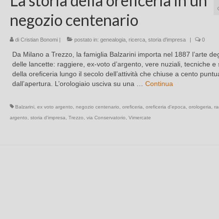
La storia della oreficeria in un
negozio centenario
di
Cristian Bonomi
|
postato in:
genealogia
,
ricerca
,
storia d'impresa
|
0
Da Milano a Trezzo, la famiglia Balzarini importa nel 1887 l’arte degl
delle lancette: raggiere, ex-voto d’argento, vere nuziali, tecniche e 
della oreficeria lungo il secolo dell’attività che chiuse a cento puntu
dall’apertura. L’orologiaio usciva su una …
Continua
Balzarini
,
ex voto argento
,
negozio centenario
,
oreficeria
,
oreficeria d'epoca
,
orologeria
,
ra
argento
,
storia d'impresa
,
Trezzo
,
via Conservatorio
,
Vimercate