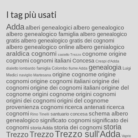
I tag più usati
Adda
alberi genealogici
albero genealogico
albero genealogico famiglia
albero genealogico
gratis
albero genealogico gratis dei cognomi
albero genealogico online
albero genialogico
araldica cognomi
cognome origine
castello Trezzo
cognomi
cognomi italiani
Concesa
Crespi d'Adda
genealogia
famiglia Colombo
Luigi
dialetto lombardo
fiume Adda
origine cognome
origine
Medici
naviglio Martesana
cognomi
origine cognomi italiani
origine dei
cognomi
origine dei cognomi italiani
origine del
cognome
origini cognome
origini cognomi
origini dei cognomi
origini del cognome
provenienza cognomi
ricerca antenati
ricerca
cognomi
schema albero
santuario concesa
Rino Tinelli
genealogico
significato cognomi
significato dei
storia
cognomi
storia dei cognomi
storia Adda
Trezzo sull'Adda
Trezzo
Trezzo
Vaprio