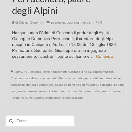
degli Alpini
di
Cristian Bonomi
|
postato in:
biografia
,
ricerca
|
0
Nacque lungo l’Adda di Cassano il padre degli Alpini.
Giuseppe Domenico Perrucchetti, il creatore degli Alpini,
nacque in Cassano d’Adda alle 13.00 del 13 luglio 1839.
Prematuro. Suo padre Giuseppe era un ingegnere
sessantenne, ricostruì il ponte sul fiume e …
Continua
Alpini
,
ANA
,
cadorna
,
carlo perrucchetti
,
Cassano d'Adda
,
cugino manzoni
,
Custoza
,
duca d'aosta
,
emanuele filiberto
,
emanuele perrcchetti
,
fondatore alpini
,
garibaldini
,
genera perrucchetti
,
giuseppe domenico perrucchetti
,
giuseppe legnani
,
margherita manzoni
,
maria clotilde rotta
,
monumento perrucchetti
,
parenti manzoni
,
Penne Nere
,
Perucchetti
,
storia alpini
,
storia cassano
Cerca: