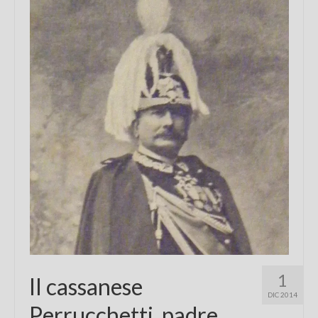
Chi sono
FAQ
Contatti
1
Il cassanese
DIC 2014
Perrucchetti, padre