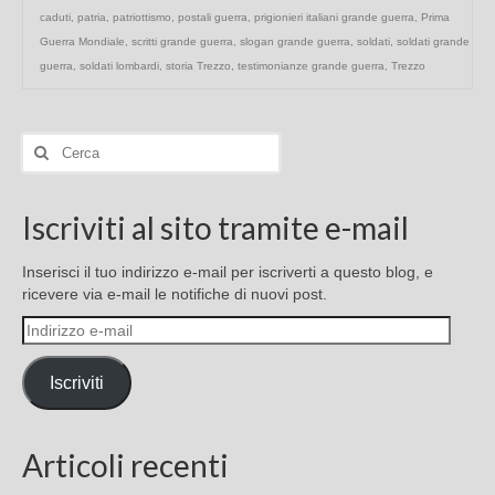
caduti
,
patria
,
patriottismo
,
postali guerra
,
prigionieri italiani grande guerra
,
Prima
Guerra Mondiale
,
scritti grande guerra
,
slogan grande guerra
,
soldati
,
soldati grande
guerra
,
soldati lombardi
,
storia Trezzo
,
testimonianze grande guerra
,
Trezzo
Cerca:
Iscriviti al sito tramite e-mail
Inserisci il tuo indirizzo e-mail per iscriverti a questo blog, e
ricevere via e-mail le notifiche di nuovi post.
Indirizzo
e-
mail
Iscriviti
Articoli recenti