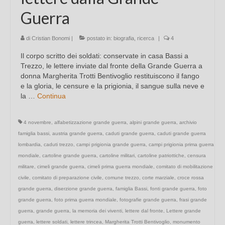
Guerra
di
Cristian Bonomi
|
postato in:
biografia
,
ricerca
|
4
Il corpo scritto dei soldati: conservate in casa Bassi a
Trezzo, le lettere inviate dal fronte della Grande Guerra a
donna Margherita Trotti Bentivoglio restituiscono il fango
e la gloria, le censure e la prigionia, il sangue sulla neve e
la …
Continua
4 novembre
,
alfabetizzazione grande guerra
,
alpini grande guerra
,
archivio
famiglia bassi
,
austria grande guerra
,
caduti grande guerra
,
caduti grande guerra
lombardia
,
caduti trezzo
,
campi prigionia grande guerra
,
campi prigionia prima guerra
mondiale
,
cartoline grande guerra
,
cartoline militari
,
cartoline patriottiche
,
censura
militare
,
cimeli grande guerra
,
cimeli prima guerra mondiale
,
comitato di mobilitazione
civile
,
comitato di preparazione civile
,
comune trezzo
,
corte marziale
,
croce rossa
grande guerra
,
diserzione grande guerra
,
famiglia Bassi
,
fonti grande guerra
,
foto
grande guerra
,
foto prima guerra mondiale
,
fotografie grande guerra
,
frasi grande
guerra
,
grande guerra
,
la memoria dei viventi
,
lettere dal fronte
,
Lettere grande
guerra
,
lettere soldati
,
lettere trincea
,
Margherita Trotti Bentivoglio
,
monumento