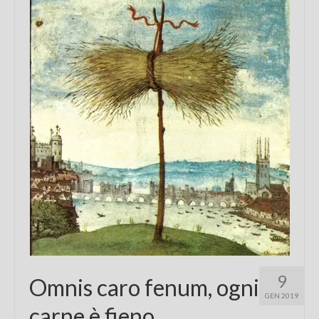
Chi sono
FAQ
Contatti
9
Omnis caro fenum, ogni
GEN 2019
carne è fieno