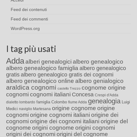
Accedi
Feed dei contenuti
Feed dei commenti
WordPress.org
I tag più usati
Adda
alberi genealogici
albero genealogico
albero genealogico famiglia
albero genealogico
gratis
albero genealogico gratis dei cognomi
albero genealogico online
albero genialogico
araldica cognomi
cognome origine
castello Trezzo
cognomi
cognomi italiani
Concesa
Crespi d'Adda
genealogia
famiglia Colombo
Luigi
dialetto lombardo
fiume Adda
origine cognome
origine
Medici
naviglio Martesana
cognomi
origine cognomi italiani
origine dei
cognomi
origine dei cognomi italiani
origine del
cognome
origini cognome
origini cognomi
origini dei cognomi
origini del cognome