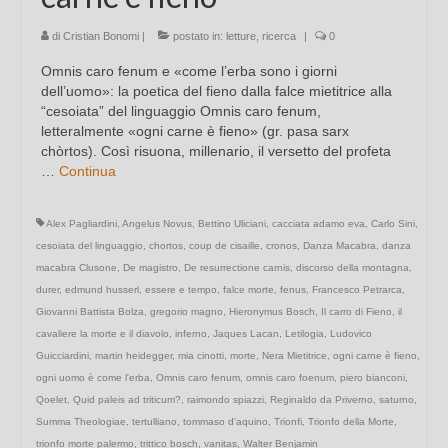
di
Cristian Bonomi
|
postato in:
letture
,
ricerca
|
0
Omnis caro fenum e «come l’erba sono i giorni
dell’uomo»: la poetica del fieno dalla falce mietitrice alla
“cesoiata” del linguaggio Omnis caro fenum,
letteralmente «ogni carne è fieno» (gr. pasa sarx
chòrtos). Così risuona, millenario, il versetto del profeta
…
Continua
Alex Pagliardini
,
Angelus Novus
,
Bettino Uliciani
,
cacciata adamo eva
,
Carlo Sini
,
cesoiata del linguaggio
,
chortos
,
coup de cisaille
,
cronos
,
Danza Macabra
,
danza
macabra Clusone
,
De magistro
,
De resurrectione carnis
,
discorso della montagna
,
durer
,
edmund husserl
,
essere e tempo
,
falce morte
,
fenus
,
Francesco Petrarca
,
Giovanni Battista Bolza
,
gregorio magno
,
Hieronymus Bosch
,
Il carro di Fieno
,
il
cavaliere la morte e il diavolo
,
inferno
,
Jaques Lacan
,
Letilogia
,
Ludovico
Guicciardini
,
martin heidegger
,
mia cinotti
,
morte
,
Nera Mietitrice
,
ogni carne è fieno
,
ogni uomo è come l'erba
,
Omnis caro fenum
,
omnis caro foenum
,
piero bianconi
,
Qoelet
,
Quid paleis ad triticum?
,
raimondo spiazzi
,
Reginaldo da Priverno
,
saturno
,
Summa Theologiae
,
tertulliano
,
tommaso d'aquino
,
Trionfi
,
Trionfo della Morte
,
trionfo morte palermo
,
trittico bosch
,
vanitas
,
Walter Benjamin