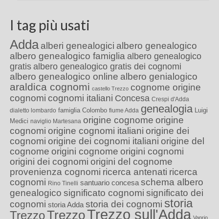
I tag più usati
Adda
alberi genealogici
albero genealogico
albero genealogico famiglia
albero genealogico
gratis
albero genealogico gratis dei cognomi
albero genealogico online
albero genialogico
araldica cognomi
cognome origine
castello Trezzo
cognomi
cognomi italiani
Concesa
Crespi d'Adda
genealogia
famiglia Colombo
Luigi
dialetto lombardo
fiume Adda
origine cognome
origine
Medici
naviglio Martesana
cognomi
origine cognomi italiani
origine dei
cognomi
origine dei cognomi italiani
origine del
cognome
origini cognome
origini cognomi
origini dei cognomi
origini del cognome
provenienza cognomi
ricerca antenati
ricerca
cognomi
schema albero
santuario concesa
Rino Tinelli
genealogico
significato cognomi
significato dei
storia
cognomi
storia dei cognomi
storia Adda
Trezzo sull'Adda
Trezzo
Trezzo
Vaprio