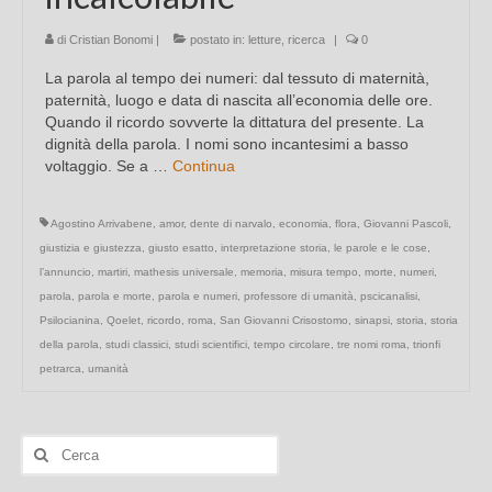
di
Cristian Bonomi
|
postato in:
letture
,
ricerca
|
0
La parola al tempo dei numeri: dal tessuto di maternità,
paternità, luogo e data di nascita all’economia delle ore.
Quando il ricordo sovverte la dittatura del presente. La
dignità della parola. I nomi sono incantesimi a basso
voltaggio. Se a …
Continua
Agostino Arrivabene
,
amor
,
dente di narvalo
,
economia
,
flora
,
Giovanni Pascoli
,
giustizia e giustezza
,
giusto esatto
,
interpretazione storia
,
le parole e le cose
,
l’annuncio
,
martiri
,
mathesis universale
,
memoria
,
misura tempo
,
morte
,
numeri
,
parola
,
parola e morte
,
parola e numeri
,
professore di umanità
,
pscicanalisi
,
Psilocianina
,
Qoelet
,
ricordo
,
roma
,
San Giovanni Crisostomo
,
sinapsi
,
storia
,
storia
della parola
,
studi classici
,
studi scientifici
,
tempo circolare
,
tre nomi roma
,
trionfi
petrarca
,
umanità
Cerca: