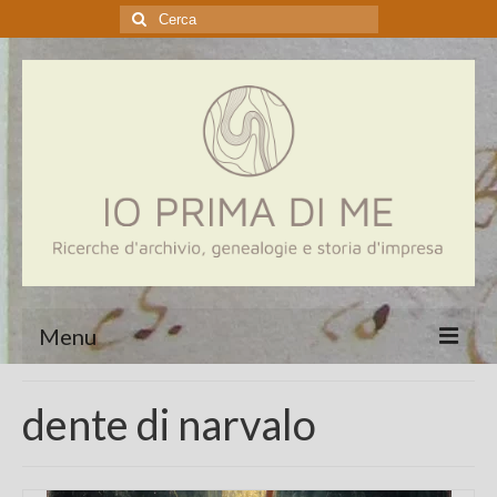
Cerca:
Menu
Home
dente di narvalo
Genealogia
Aziende