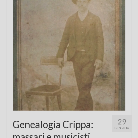
Chi sono
FAQ
Contatti
29
Genealogia Crippa:
GEN 2016
massari e musicisti