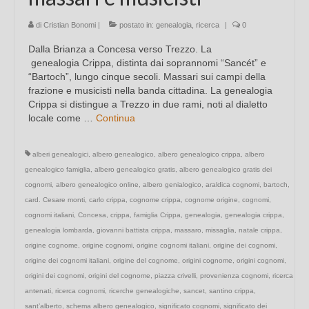
di
Cristian Bonomi
|
postato in:
genealogia
,
ricerca
|
0
Dalla Brianza a Concesa verso Trezzo. La
genealogia Crippa, distinta dai soprannomi “Sancét” e
“Bartoch”, lungo cinque secoli. Massari sui campi della
frazione e musicisti nella banda cittadina. La genealogia
Crippa si distingue a Trezzo in due rami, noti al dialetto
locale come …
Continua
alberi genealogici
,
albero genealogico
,
albero genealogico crippa
,
albero
genealogico famiglia
,
albero genealogico gratis
,
albero genealogico gratis dei
cognomi
,
albero genealogico online
,
albero genialogico
,
araldica cognomi
,
bartoch
,
card. Cesare monti
,
carlo crippa
,
cognome crippa
,
cognome origine
,
cognomi
,
cognomi italiani
,
Concesa
,
crippa
,
famiglia Crippa
,
genealogia
,
genealogia crippa
,
genealogia lombarda
,
giovanni battista crippa
,
massaro
,
missaglia
,
natale crippa
,
origine cognome
,
origine cognomi
,
origine cognomi italiani
,
origine dei cognomi
,
origine dei cognomi italiani
,
origine del cognome
,
origini cognome
,
origini cognomi
,
origini dei cognomi
,
origini del cognome
,
piazza crivelli
,
provenienza cognomi
,
ricerca
antenati
,
ricerca cognomi
,
ricerche genealogiche
,
sancet
,
santino crippa
,
sant’alberto
,
schema albero genealogico
,
significato cognomi
,
significato dei