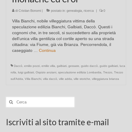
di
Cristian Bonomi
|
postato in:
genealogia
,
ricerca
|
0
Villa Bianchi, nobile villeggiatura vittima della
speculazione edilizia Bianchi, Galbiati, Daccò. Questi i
cognomi che, in tre secoli, si succedettero alla proprietà
dell’unica villa gentilizia col cortile aperto su una strada
cittadina: via Fiume, già via Brianza. Percorrendola, il
caseggiato …
Continua
Daccò
,
emilio pozzi
,
emilio villa
,
galbiati
,
gessate
,
guido daccò
,
guido galbiati
,
luca
rolla
,
luigi galbiati
,
Ospizio anziani
,
speculazione edilizia Lombardia
,
Trezzo
,
Trezzo
sull'Adda
,
Villa Bianchi
,
villa daccò
,
ville adda
,
ville storiche
,
villeggiatura brianza
Cerca:
Iscriviti al sito tramite e-mail