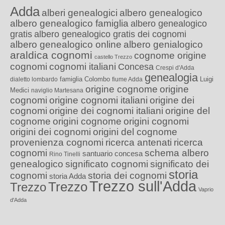
Adda
alberi genealogici
albero genealogico
albero genealogico famiglia
albero genealogico
gratis
albero genealogico gratis dei cognomi
albero genealogico online
albero genialogico
araldica cognomi
cognome origine
castello Trezzo
cognomi
cognomi italiani
Concesa
Crespi d'Adda
genealogia
famiglia Colombo
Luigi
dialetto lombardo
fiume Adda
origine cognome
origine
Medici
naviglio Martesana
cognomi
origine cognomi italiani
origine dei
cognomi
origine dei cognomi italiani
origine del
cognome
origini cognome
origini cognomi
origini dei cognomi
origini del cognome
provenienza cognomi
ricerca antenati
ricerca
cognomi
schema albero
santuario concesa
Rino Tinelli
genealogico
significato cognomi
significato dei
storia
cognomi
storia dei cognomi
storia Adda
Trezzo sull'Adda
Trezzo
Trezzo
Vaprio
d'Adda