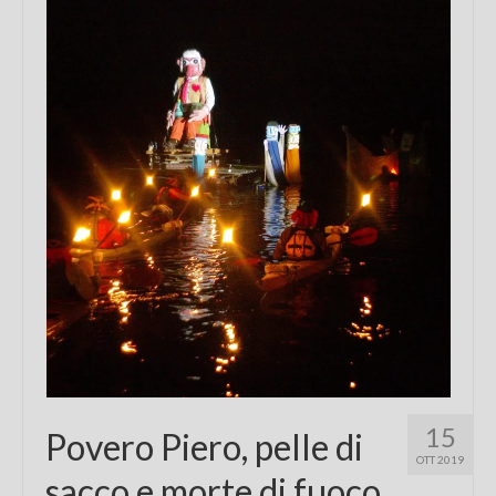
Chi sono
FAQ
Contatti
15
Povero Piero, pelle di
OTT 2019
sacco e morte di fuoco