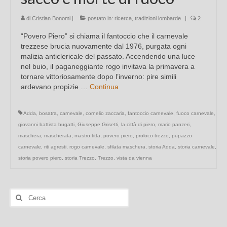
di
Cristian Bonomi
|
postato in:
ricerca
,
tradizioni lombarde
|
2
“Povero Piero” si chiama il fantoccio che il carnevale
trezzese brucia nuovamente dal 1976, purgata ogni
malizia anticlericale del passato. Accendendo una luce
nel buio, il paganeggiante rogo invitava la primavera a
tornare vittoriosamente dopo l’inverno: pire simili
ardevano propizie …
Continua
Adda
,
bosatra
,
carnevale
,
cornelio zaccaria
,
fantoccio carnevale
,
fuoco carnevale
,
giovanni battista bugatti
,
Giuseppe Grisetti
,
la città di piero
,
mario panzeri
,
maschera
,
mascherata
,
mastro titta
,
povero piero
,
proloco trezzo
,
pupazzo
carnevale
,
riti agresti
,
rogo carnevale
,
sfilata maschera
,
storia Adda
,
storia carnevale
,
storia povero piero
,
storia Trezzo
,
Trezzo
,
vista da vienna
Cerca: