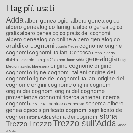
I tag più usati
Adda
alberi genealogici
albero genealogico
albero genealogico famiglia
albero genealogico
gratis
albero genealogico gratis dei cognomi
albero genealogico online
albero genialogico
araldica cognomi
cognome origine
castello Trezzo
cognomi
cognomi italiani
Concesa
Crespi d'Adda
genealogia
famiglia Colombo
Luigi
dialetto lombardo
fiume Adda
origine cognome
origine
Medici
naviglio Martesana
cognomi
origine cognomi italiani
origine dei
cognomi
origine dei cognomi italiani
origine del
cognome
origini cognome
origini cognomi
origini dei cognomi
origini del cognome
provenienza cognomi
ricerca antenati
ricerca
cognomi
schema albero
santuario concesa
Rino Tinelli
genealogico
significato cognomi
significato dei
storia
cognomi
storia dei cognomi
storia Adda
Trezzo sull'Adda
Trezzo
Trezzo
Vaprio
d'Adda