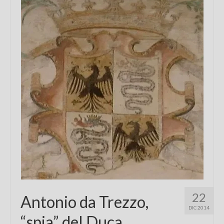
Chi sono
FAQ
Contatti
22
Antonio da Trezzo,
DIC 2014
“spia” del Duca