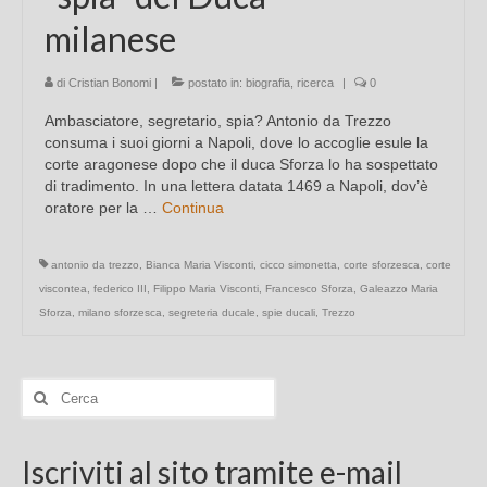
milanese
di
Cristian Bonomi
|
postato in:
biografia
,
ricerca
|
0
Ambasciatore, segretario, spia? Antonio da Trezzo
consuma i suoi giorni a Napoli, dove lo accoglie esule la
corte aragonese dopo che il duca Sforza lo ha sospettato
di tradimento. In una lettera datata 1469 a Napoli, dov’è
oratore per la …
Continua
antonio da trezzo
,
Bianca Maria Visconti
,
cicco simonetta
,
corte sforzesca
,
corte
viscontea
,
federico III
,
Filippo Maria Visconti
,
Francesco Sforza
,
Galeazzo Maria
Sforza
,
milano sforzesca
,
segreteria ducale
,
spie ducali
,
Trezzo
Cerca:
Iscriviti al sito tramite e-mail