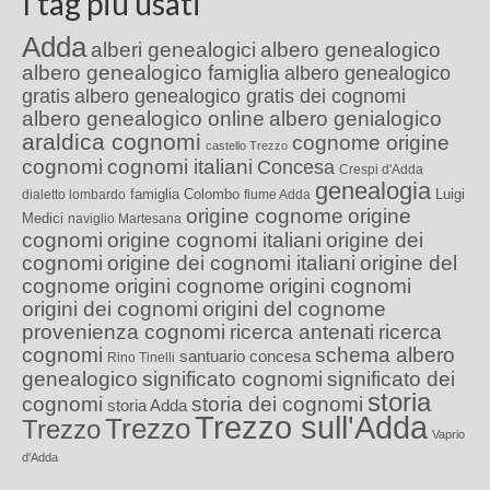
I tag più usati
Adda
alberi genealogici
albero genealogico
albero genealogico famiglia
albero genealogico
gratis
albero genealogico gratis dei cognomi
albero genealogico online
albero genialogico
araldica cognomi
cognome origine
castello Trezzo
cognomi
cognomi italiani
Concesa
Crespi d'Adda
genealogia
famiglia Colombo
Luigi
dialetto lombardo
fiume Adda
origine cognome
origine
Medici
naviglio Martesana
cognomi
origine cognomi italiani
origine dei
cognomi
origine dei cognomi italiani
origine del
cognome
origini cognome
origini cognomi
origini dei cognomi
origini del cognome
provenienza cognomi
ricerca antenati
ricerca
cognomi
schema albero
santuario concesa
Rino Tinelli
genealogico
significato cognomi
significato dei
storia
cognomi
storia dei cognomi
storia Adda
Trezzo sull'Adda
Trezzo
Trezzo
Vaprio
d'Adda