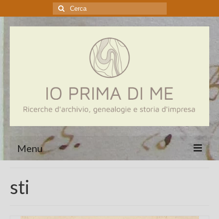
Cerca:
Menu
Home
sti
Genealogia
Aziende