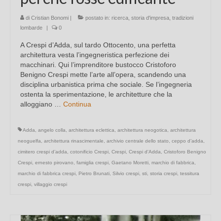
di
Cristian Bonomi
|
postato in:
ricerca
,
storia d'impresa
,
tradizioni
lombarde
|
0
A Crespi d’Adda, sul tardo Ottocento, una perfetta
architettura vesta l’ingegneristica perfezione dei
macchinari. Qui l’imprenditore bustocco Cristoforo
Benigno Crespi mette l’arte all’opera, scandendo una
disciplina urbanistica prima che sociale. Se l’ingegneria
ostenta la sperimentazione, le architetture che la
alloggiano …
Continua
Adda
,
angelo colla
,
architettura eclettica
,
architettura neogotica
,
architettura
neoguelfa
,
architettura rinascimentale
,
archivio centrale dello stato
,
ceppo d’adda
,
cimitero crespi d’adda
,
cotonificio Crespi
,
Crespi
,
Crespi d'Adda
,
Cristoforo Benigno
Crespi
,
ernesto pirovano
,
famiglia crespi
,
Gaetano Moretti
,
marchio di fabbrica
,
marchio di fabbrica crespi
,
Pietro Brunati
,
Silvio crespi
,
sti
,
storia crespi
,
tessitura
crespi
,
villaggio crespi