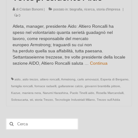
di
Cristian Bonomi
|
postato in:
biografia
,
ricerca
,
storia d'impresa
|
0
Atleta, manager, presidente Aido: Altiero Roncalli ha
speso nel volontariato quanta serietà guadagnò nel
lavoro, come responsabile del mercato
europeo Armstrong; traguardi su cui non
ha perduto quella sua affabilità, tutta paesana.
Settantaseienne trezzese, tre volte presidente della locale
sezione AIDO, Altiero Roncalli saluta …
Continua
aido
,
aido trezzo
,
altiero roncalli
,
Armstrong
,
carlo arnovazzi
,
Esperia di Bergamo
,
famiglia roncalli
,
fornace radaelli
,
gallaratese calcio
,
giovanni brambilla pittore
,
Kazue
,
maniera nera
,
Narumi Harashina
,
Paolo Tinelli aido
,
Rosella Marcandalli
,
Solosucarta
,
sti
,
storia Trezzo
,
Tecnologie Industriali Milano
,
Trezzo sull'Adda
Cerca: