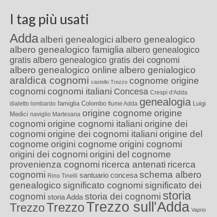
I tag più usati
Adda
alberi genealogici
albero genealogico
albero genealogico famiglia
albero genealogico
gratis
albero genealogico gratis dei cognomi
albero genealogico online
albero genialogico
araldica cognomi
cognome origine
castello Trezzo
cognomi
cognomi italiani
Concesa
Crespi d'Adda
genealogia
famiglia Colombo
Luigi
dialetto lombardo
fiume Adda
origine cognome
origine
Medici
naviglio Martesana
cognomi
origine cognomi italiani
origine dei
cognomi
origine dei cognomi italiani
origine del
cognome
origini cognome
origini cognomi
origini dei cognomi
origini del cognome
provenienza cognomi
ricerca antenati
ricerca
cognomi
schema albero
santuario concesa
Rino Tinelli
genealogico
significato cognomi
significato dei
storia
cognomi
storia dei cognomi
storia Adda
Trezzo sull'Adda
Trezzo
Trezzo
Vaprio