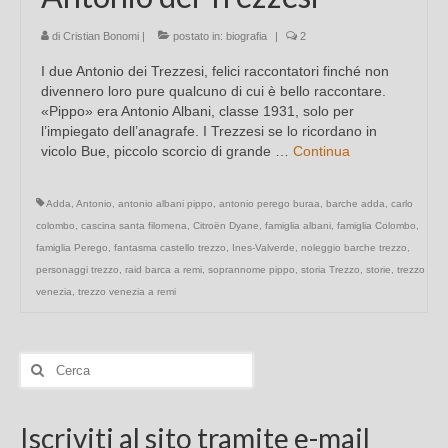
di
Cristian Bonomi
|
postato in:
biografia
|
2
I due Antonio dei Trezzesi, felici raccontatori finché non
divennero loro pure qualcuno di cui è bello raccontare.
«Pippo» era Antonio Albani, classe 1931, solo per
l’impiegato dell’anagrafe. I Trezzesi se lo ricordano in
vicolo Bue, piccolo scorcio di grande …
Continua
Adda
,
Antonio
,
antonio albani pippo
,
antonio perego buraa
,
barche adda
,
carlo
colombo
,
cascina santa filomena
,
Citroën Dyane
,
famiglia albani
,
famiglia Colombo
,
famiglia Perego
,
fantasma castello trezzo
,
Ines-Valverde
,
noleggio barche trezzo
,
personaggi trezzo
,
raid barca a remi
,
soprannome pippo
,
storia Trezzo
,
storie
,
trezzo
venezia
,
trezzo venezia a remi
Cerca:
Iscriviti al sito tramite e-mail