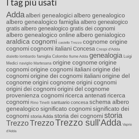
I tag più usati
Adda
alberi genealogici
albero genealogico
albero genealogico famiglia
albero genealogico
gratis
albero genealogico gratis dei cognomi
albero genealogico online
albero genialogico
araldica cognomi
cognome origine
castello Trezzo
cognomi
cognomi italiani
Concesa
Crespi d'Adda
genealogia
famiglia Colombo
Luigi
dialetto lombardo
fiume Adda
origine cognome
origine
Medici
naviglio Martesana
cognomi
origine cognomi italiani
origine dei
cognomi
origine dei cognomi italiani
origine del
cognome
origini cognome
origini cognomi
origini dei cognomi
origini del cognome
provenienza cognomi
ricerca antenati
ricerca
cognomi
schema albero
santuario concesa
Rino Tinelli
genealogico
significato cognomi
significato dei
storia
cognomi
storia dei cognomi
storia Adda
Trezzo sull'Adda
Trezzo
Trezzo
Vaprio
d'Adda