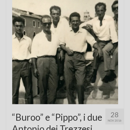
Chi sono
FAQ
Contatti
28
“Buroo” e “Pippo”, i due
NOV 2016
Antonio dei Trezzesi