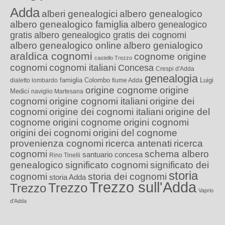
Adda
alberi genealogici
albero genealogico
albero genealogico famiglia
albero genealogico
gratis
albero genealogico gratis dei cognomi
albero genealogico online
albero genialogico
araldica cognomi
cognome origine
castello Trezzo
cognomi
cognomi italiani
Concesa
Crespi d'Adda
genealogia
famiglia Colombo
Luigi
dialetto lombardo
fiume Adda
origine cognome
origine
Medici
naviglio Martesana
cognomi
origine cognomi italiani
origine dei
cognomi
origine dei cognomi italiani
origine del
cognome
origini cognome
origini cognomi
origini dei cognomi
origini del cognome
provenienza cognomi
ricerca antenati
ricerca
cognomi
schema albero
santuario concesa
Rino Tinelli
genealogico
significato cognomi
significato dei
storia
cognomi
storia dei cognomi
storia Adda
Trezzo sull'Adda
Trezzo
Trezzo
Vaprio
d'Adda