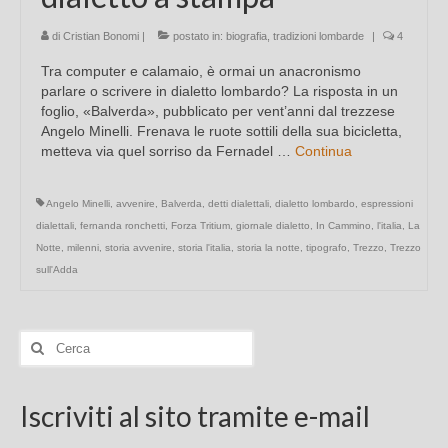
di
Cristian Bonomi
|
postato in:
biografia
,
tradizioni lombarde
|
4
Tra computer e calamaio, è ormai un anacronismo
parlare o scrivere in dialetto lombardo? La risposta in un
foglio, «Balverda», pubblicato per vent’anni dal trezzese
Angelo Minelli. Frenava le ruote sottili della sua bicicletta,
metteva via quel sorriso da Fernadel …
Continua
Angelo Minelli
,
avvenire
,
Balverda
,
detti dialettali
,
dialetto lombardo
,
espressioni
dialettali
,
fernanda ronchetti
,
Forza Tritium
,
giornale dialetto
,
In Cammino
,
l'italia
,
La
Notte
,
milenni
,
storia avvenire
,
storia l'italia
,
storia la notte
,
tipografo
,
Trezzo
,
Trezzo
sull'Adda
Cerca:
Iscriviti al sito tramite e-mail