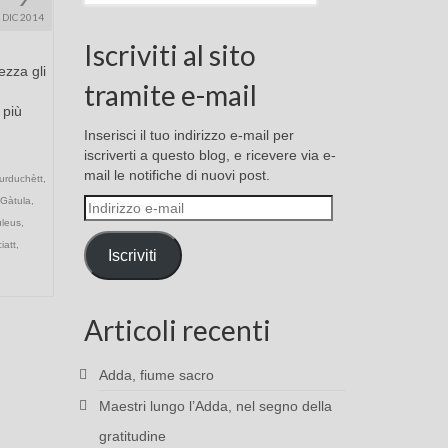
DIC 2014
Iscriviti al sito
ezza gli
tramite e-mail
 più
Inserisci il tuo indirizzo e-mail per
iscriverti a questo blog, e ricevere via e-
mail le notifiche di nuovi post.
urduchètt
,
Gàtula
,
Indirizzo
e-
uleus
,
mail
iatt
,
Iscriviti
Articoli recenti
Adda, fiume sacro
Maestri lungo l’Adda, nel segno della
gratitudine