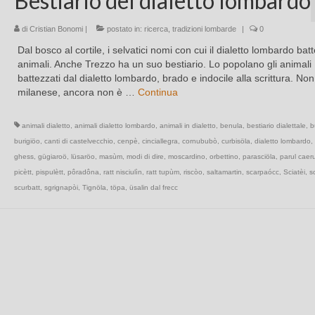
Bestiario del dialetto lombardo
di
Cristian Bonomi
|
postato in:
ricerca
,
tradizioni lombarde
|
0
Dal bosco al cortile, i selvatici nomi con cui il dialetto lombardo batt
animali. Anche Trezzo ha un suo bestiario. Lo popolano gli animali
battezzati dal dialetto lombardo, brado e indocile alla scrittura. Non
milanese, ancora non è …
Continua
animali dialetto
,
animali dialetto lombardo
,
animali in dialetto
,
benula
,
bestiario dialettale
,
b
burigiöo
,
canti di castelvecchio
,
cenpè
,
cinciallegra
,
cornububò
,
curbisöla
,
dialetto lombardo
,
ghess
,
gügiaroö
,
lüsaröo
,
masùm
,
modi di dire
,
moscardino
,
orbettino
,
parasciöla
,
parul caer
picètt
,
pispulètt
,
pôradôna
,
ratt nisciulìn
,
ratt tupùm
,
riscòo
,
saltamartin
,
scarpaócc
,
Sciatèi
,
sc
scurbatt
,
sgrignapòi
,
Tignöla
,
töpa
,
üsalin dal frecc