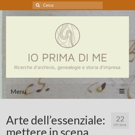
Cerca:
Menu
Home
Arte dell’essenziale:
22
Genealogia
OTT 2016
mettere in scena
Aziende