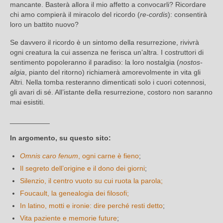
mancante. Basterà allora il mio affetto a convocarli? Ricordare
chi amo compierà il miracolo del ricordo
(
re-cordis
): consentirà
loro un battito nuovo?
Se davvero il ricordo è un sintomo della resurrezione, rivivrà
ogni creatura la cui assenza ne ferisca un’altra. I costruttori di
sentimento popoleranno il paradiso: la loro nostalgia (
nostos-
algia
, pianto del ritorno) richiamerà amorevolmente in vita gli
Altri. Nella tomba resteranno dimenticati solo i cuori cotennosi,
gli avari di sé. All’istante della resurrezione, costoro non saranno
mai esistiti.
__________
In argomento, su questo sito:
Omnis caro fenum
, ogni carne è fieno
;
Il segreto dell’origine e il dono dei giorni
;
Silenzio, il centro vuoto su cui ruota la parola;
Foucault, la genealogia dei filosofi;
In latino, motti e ironie: dire perché resti detto
;
Vita paziente e memorie future
;