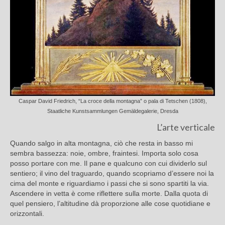
Caspar David Friedrich, “La croce della montagna” o pala di Tetschen (1808),
Staatliche Kunstsammlungen Gemäldegalerie, Dresda
L’arte verticale
Quando salgo in alta montagna, ciò che resta in basso mi
sembra bassezza: noie, ombre, fraintesi. Importa solo cosa
posso portare con me. Il pane e qualcuno con cui dividerlo sul
sentiero; il vino del traguardo, quando scopriamo d’essere noi la
cima del monte e riguardiamo i passi che si sono spartiti la via.
Ascendere in vetta è come riflettere sulla morte. Dalla quota di
quel pensiero, l’altitudine dà proporzione alle cose quotidiane e
orizzontali.