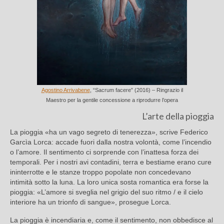
Agostino Arrivabene
, “Sacrum facere” (2016) – Ringrazio il
Maestro per la gentile concessione a riprodurre l’opera
L’arte della pioggia
La pioggia «ha un vago segreto di tenerezza», scrive Federico
Garcìa Lorca: accade fuori dalla nostra volontà, come l’incendio
o l’amore. Il sentimento ci sorprende con l’inattesa forza dei
temporali. Per i nostri avi contadini, terra e bestiame erano cure
ininterrotte e le stanze troppo popolate non concedevano
intimità sotto la luna. La loro unica sosta romantica era forse la
pioggia: «L’amore si sveglia nel grigio del suo ritmo / e il cielo
interiore ha un trionfo di sangue», prosegue Lorca.
La pioggia è incendiaria e, come il sentimento, non obbedisce al