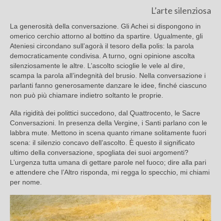
L’arte silenziosa
La generosità della conversazione. Gli Achei si dispongono in
omerico cerchio attorno al bottino da spartire. Ugualmente, gli
Ateniesi circondano sull’agorà il tesoro della polis: la parola
democraticamente condivisa. A turno, ogni opinione ascolta
silenziosamente le altre. L’ascolto scioglie le vele al dire,
scampa la parola all’indegnità del brusio. Nella conversazione i
parlanti fanno generosamente danzare le idee, finché ciascuno
non può più chiamare indietro soltanto le proprie.
Alla rigidità dei polittici succedono, dal Quattrocento, le Sacre
Conversazioni. In presenza della Vergine, i Santi parlano con le
labbra mute. Mettono in scena quanto rimane solitamente fuori
scena: il silenzio concavo dell’ascolto. È questo il significato
ultimo della conversazione, spogliata dei suoi argomenti?
L’urgenza tutta umana di gettare parole nel fuoco; dire alla pari
e attendere che l’Altro risponda, mi regga lo specchio, mi chiami
per nome.