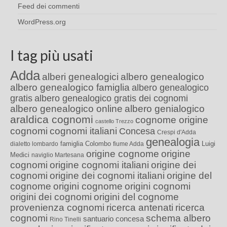
Feed dei commenti
WordPress.org
I tag più usati
Adda
alberi genealogici
albero genealogico
albero genealogico famiglia
albero genealogico
gratis
albero genealogico gratis dei cognomi
albero genealogico online
albero genialogico
araldica cognomi
cognome origine
castello Trezzo
cognomi
cognomi italiani
Concesa
Crespi d'Adda
genealogia
famiglia Colombo
Luigi
dialetto lombardo
fiume Adda
origine cognome
origine
Medici
naviglio Martesana
cognomi
origine cognomi italiani
origine dei
cognomi
origine dei cognomi italiani
origine del
cognome
origini cognome
origini cognomi
origini dei cognomi
origini del cognome
provenienza cognomi
ricerca antenati
ricerca
cognomi
schema albero
santuario concesa
Rino Tinelli