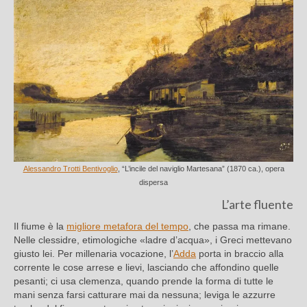
Alessandro Trotti Bentivoglio
, “L’incile del naviglio Martesana” (1870 ca.), opera
dispersa
L’arte fluente
Il fiume è la
migliore metafora del tempo
, che passa ma rimane.
Nelle clessidre, etimologiche «ladre d’acqua», i Greci mettevano
giusto lei. Per millenaria vocazione, l’
Adda
porta in braccio alla
corrente le cose arrese e lievi, lasciando che affondino quelle
pesanti; ci usa clemenza, quando prende la forma di tutte le
mani senza farsi catturare mai da nessuna; leviga le azzurre