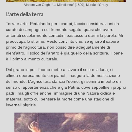
Vincent van Gogh, “La Méridienne” (1890), Musée d’Orsay
L’arte della terra
Terra e arte. Pedalando per i campi, faccio considerazioni da
curato di campagna sul frumento segato; quasi che avere
antenati secolarmente contadini bastasse a darmi la parola. Mi
preoccupa lo strame. Resto convinto che, se ignoro il sapere
primo dell’agricoltura, non posso dire adeguatamente di
nient’altro. Il solco dell’aratro è già quello della scrittura, il pane
è il primo alimento culturale.
Dal grano in poi, l’uomo mette al lavoro il sole e la luna, si
allinea operosamente coi pianeti; inaugura la domesticazione
del mondo. L’agricoltura stanzia l’uomo, gli semina in petto un
senso di appartenenza che è già Patria, dove seppellire i proprio
padri; ma gli offre anche l’immagine di una Natura ciclica e
materna, sotto cui pensare la morte come una stagione di
invernali pigrizie.