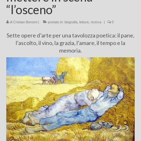
“l’osceno”
Chi sono
di
Cristian Bonomi
FAQ
|
postato in:
biografia
,
letture
,
ricerca
|
0
Sette opere d’arte per una tavolozza poetica: il pane,
Contatti
l’ascolto, il vino, la grazia, l’amare, il tempo e la
memoria.