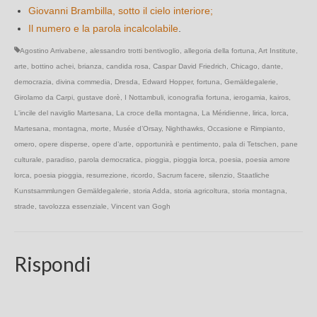
Giovanni Brambilla, sotto il cielo interiore;
Il numero e la parola incalcolabile
.
Agostino Arrivabene
,
alessandro trotti bentivoglio
,
allegoria della fortuna
,
Art Institute
,
arte
,
bottino achei
,
brianza
,
candida rosa
,
Caspar David Friedrich
,
Chicago
,
dante
,
democrazia
,
divina commedia
,
Dresda
,
Edward Hopper
,
fortuna
,
Gemäldegalerie
,
Girolamo da Carpi
,
gustave dorè
,
I Nottambuli
,
iconografia fortuna
,
ierogamia
,
kairos
,
L'incile del naviglio Martesana
,
La croce della montagna
,
La Méridienne
,
lirica
,
lorca
,
Martesana
,
montagna
,
morte
,
Musée d’Orsay
,
Nighthawks
,
Occasione e Rimpianto
,
omero
,
opere disperse
,
opere d’arte
,
opportunirà e pentimento
,
pala di Tetschen
,
pane
culturale
,
paradiso
,
parola democratica
,
pioggia
,
pioggia lorca
,
poesia
,
poesia amore
lorca
,
poesia pioggia
,
resurrezione
,
ricordo
,
Sacrum facere
,
silenzio
,
Staatliche
Kunstsammlungen Gemäldegalerie
,
storia Adda
,
storia agricoltura
,
storia montagna
,
strade
,
tavolozza essenziale
,
Vincent van Gogh
Rispondi