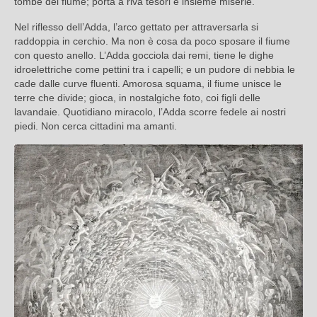
tombe del fiume; porta a riva tesori e insieme miserie.
Nel riflesso dell’Adda, l’arco gettato per attraversarla si
raddoppia in cerchio. Ma non è cosa da poco sposare il fiume
con questo anello. L’Adda gocciola dai remi, tiene le dighe
idroelettriche come pettini tra i capelli; e un pudore di nebbia le
cade dalle curve fluenti. Amorosa squama, il fiume unisce le
terre che divide; gioca, in nostalgiche foto, coi figli delle
lavandaie. Quotidiano miracolo, l’Adda scorre fedele ai nostri
piedi. Non cerca cittadini ma amanti.