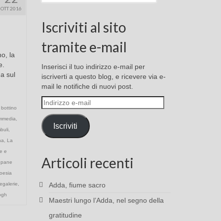
OTT 2016
Iscriviti al sito
tramite e-mail
no, la
e.
Inserisci il tuo indirizzo e-mail per
a sul
iscriverti a questo blog, e ricevere via e-
mail le notifiche di nuovi post.
Indirizzo
,
bottino
e-
ommedia
,
mail
Iscriviti
buli
,
na
,
La
e e
Articoli recenti
,
pane
oesia
galerie
,
Adda, fiume sacro
ogh
Maestri lungo l’Adda, nel segno della
gratitudine