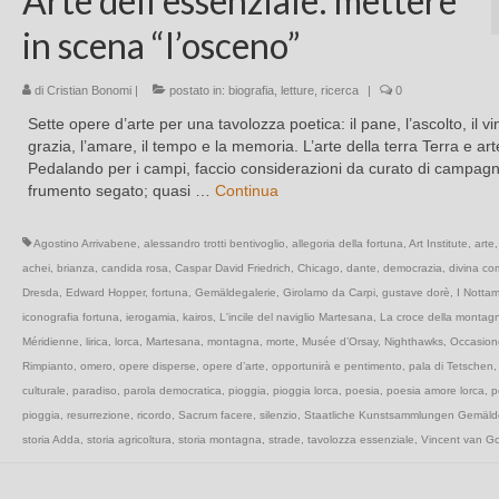
Arte dell’essenziale: mettere
in scena “l’osceno”
di
Cristian Bonomi
|
postato in:
biografia
,
letture
,
ricerca
|
0
Sette opere d’arte per una tavolozza poetica: il pane, l’ascolto, il vi
grazia, l’amare, il tempo e la memoria. L’arte della terra Terra e art
Pedalando per i campi, faccio considerazioni da curato di campagn
frumento segato; quasi …
Continua
Agostino Arrivabene
,
alessandro trotti bentivoglio
,
allegoria della fortuna
,
Art Institute
,
arte
achei
,
brianza
,
candida rosa
,
Caspar David Friedrich
,
Chicago
,
dante
,
democrazia
,
divina c
Dresda
,
Edward Hopper
,
fortuna
,
Gemäldegalerie
,
Girolamo da Carpi
,
gustave dorè
,
I Nottam
iconografia fortuna
,
ierogamia
,
kairos
,
L'incile del naviglio Martesana
,
La croce della montag
Méridienne
,
lirica
,
lorca
,
Martesana
,
montagna
,
morte
,
Musée d’Orsay
,
Nighthawks
,
Occasion
Rimpianto
,
omero
,
opere disperse
,
opere d’arte
,
opportunirà e pentimento
,
pala di Tetschen
culturale
,
paradiso
,
parola democratica
,
pioggia
,
pioggia lorca
,
poesia
,
poesia amore lorca
,
p
pioggia
,
resurrezione
,
ricordo
,
Sacrum facere
,
silenzio
,
Staatliche Kunstsammlungen Gemälde
storia Adda
,
storia agricoltura
,
storia montagna
,
strade
,
tavolozza essenziale
,
Vincent van G