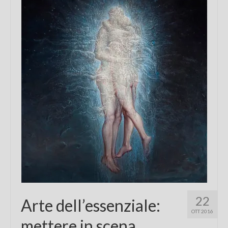
Chi sono
FAQ
Contatti
22
Arte dell’essenziale:
OTT 2016
mettere in scena