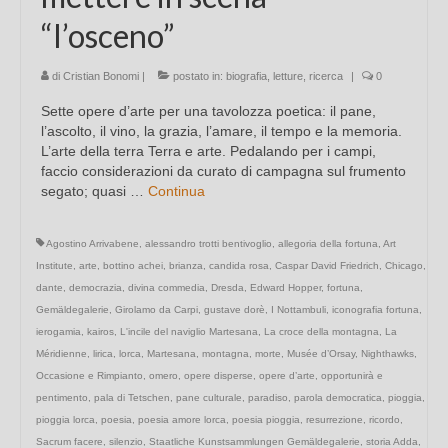
“l’osceno”
di
Cristian Bonomi
|
postato in:
biografia
,
letture
,
ricerca
|
0
Sette opere d’arte per una tavolozza poetica: il pane,
l’ascolto, il vino, la grazia, l’amare, il tempo e la memoria.
L’arte della terra Terra e arte. Pedalando per i campi,
faccio considerazioni da curato di campagna sul frumento
segato; quasi …
Continua
Agostino Arrivabene
,
alessandro trotti bentivoglio
,
allegoria della fortuna
,
Art
Institute
,
arte
,
bottino achei
,
brianza
,
candida rosa
,
Caspar David Friedrich
,
Chicago
,
dante
,
democrazia
,
divina commedia
,
Dresda
,
Edward Hopper
,
fortuna
,
Gemäldegalerie
,
Girolamo da Carpi
,
gustave dorè
,
I Nottambuli
,
iconografia fortuna
,
ierogamia
,
kairos
,
L'incile del naviglio Martesana
,
La croce della montagna
,
La
Méridienne
,
lirica
,
lorca
,
Martesana
,
montagna
,
morte
,
Musée d’Orsay
,
Nighthawks
,
Occasione e Rimpianto
,
omero
,
opere disperse
,
opere d’arte
,
opportunirà e
pentimento
,
pala di Tetschen
,
pane culturale
,
paradiso
,
parola democratica
,
pioggia
,
pioggia lorca
,
poesia
,
poesia amore lorca
,
poesia pioggia
,
resurrezione
,
ricordo
,
Sacrum facere
,
silenzio
,
Staatliche Kunstsammlungen Gemäldegalerie
,
storia Adda
,