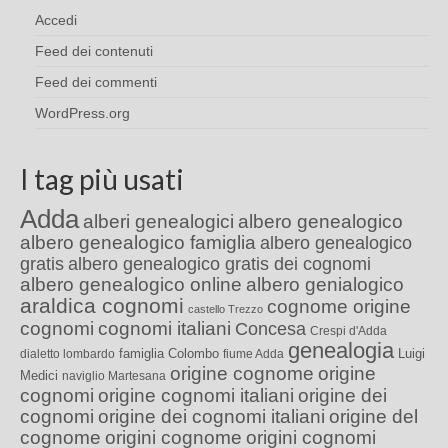
Accedi
Feed dei contenuti
Feed dei commenti
WordPress.org
I tag più usati
Adda
alberi genealogici
albero genealogico
albero genealogico famiglia
albero genealogico
gratis
albero genealogico gratis dei cognomi
albero genealogico online
albero genialogico
araldica cognomi
cognome origine
castello Trezzo
cognomi
cognomi italiani
Concesa
Crespi d'Adda
genealogia
famiglia Colombo
Luigi
dialetto lombardo
fiume Adda
origine cognome
origine
Medici
naviglio Martesana
cognomi
origine cognomi italiani
origine dei
cognomi
origine dei cognomi italiani
origine del
cognome
origini cognome
origini cognomi