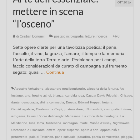
OTT 2016
mettere in scena
“l’osceno”
di
Cristian Bonomi
|
postato in:
biografia
,
letture
,
ricerca
|
0
Sette opere d’arte per una tavolozza poetica: il pane,
l’ascolto, il vino, la grazia, l’amare, il tempo e la memoria.
L’arte della terra Terra e arte. Pedalando per i campi,
faccio considerazioni da curato di campagna sul frumento
segato; quasi …
Continua
Agostino Arrivabene
,
alessandro trotti bentivoglio
,
allegoria della fortuna
,
Art
Institute
,
arte
,
bottino achei
,
brianza
,
candida rosa
,
Caspar David Friedrich
,
Chicago
,
dante
,
democrazia
,
divina commedia
,
Dresda
,
Edward Hopper
,
fortuna
,
Gemäldegalerie
,
Girolamo da Carpi
,
gustave dorè
,
I Nottambuli
,
iconografia fortuna
,
ierogamia
,
kairos
,
L'incile del naviglio Martesana
,
La croce della montagna
,
La
Méridienne
,
lirica
,
lorca
,
Martesana
,
montagna
,
morte
,
Musée d’Orsay
,
Nighthawks
,
Occasione e Rimpianto
,
omero
,
opere disperse
,
opere d’arte
,
opportunirà e
pentimento
,
pala di Tetschen
,
pane culturale
,
paradiso
,
parola democratica
,
pioggia
,