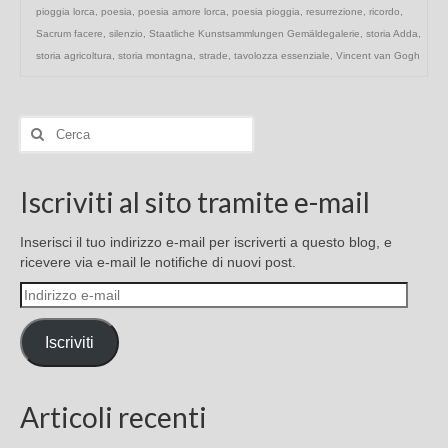
pioggia lorca
,
poesia
,
poesia amore lorca
,
poesia pioggia
,
resurrezione
,
ricordo
,
Sacrum facere
,
silenzio
,
Staatliche Kunstsammlungen Gemäldegalerie
,
storia Adda
,
storia agricoltura
,
storia montagna
,
strade
,
tavolozza essenziale
,
Vincent van Gogh
Cerca:
Iscriviti al sito tramite e-mail
Inserisci il tuo indirizzo e-mail per iscriverti a questo blog, e
ricevere via e-mail le notifiche di nuovi post.
Indirizzo
e-
mail
Iscriviti
Articoli recenti