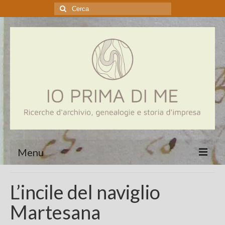
Cerca:
Menu
Home
L’incile del naviglio
Genealogia
Martesana
Aziende