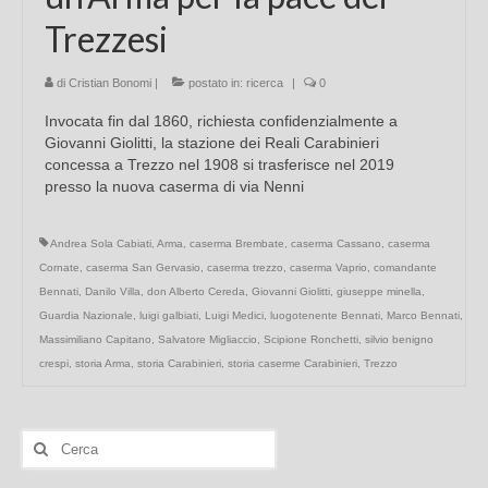
Trezzesi
di
Cristian Bonomi
|
postato in:
ricerca
|
0
Invocata fin dal 1860, richiesta confidenzialmente a
Giovanni Giolitti, la stazione dei Reali Carabinieri
concessa a Trezzo nel 1908 si trasferisce nel 2019
presso la nuova caserma di via Nenni
Andrea Sola Cabiati
,
Arma
,
caserma Brembate
,
caserma Cassano
,
caserma
Cornate
,
caserma San Gervasio
,
caserma trezzo
,
caserma Vaprio
,
comandante
Bennati
,
Danilo Villa
,
don Alberto Cereda
,
Giovanni Giolitti
,
giuseppe minella
,
Guardia Nazionale
,
luigi galbiati
,
Luigi Medici
,
luogotenente Bennati
,
Marco Bennati
,
Massimiliano Capitano
,
Salvatore Migliaccio
,
Scipione Ronchetti
,
silvio benigno
crespi
,
storia Arma
,
storia Carabinieri
,
storia caserme Carabinieri
,
Trezzo
Cerca: