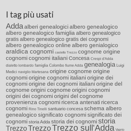
I tag più usati
Adda
alberi genealogici
albero genealogico
albero genealogico famiglia
albero genealogico
gratis
albero genealogico gratis dei cognomi
albero genealogico online
albero genialogico
araldica cognomi
cognome origine
castello Trezzo
cognomi
cognomi italiani
Concesa
Crespi d'Adda
genealogia
famiglia Colombo
Luigi
dialetto lombardo
fiume Adda
origine cognome
origine
Medici
naviglio Martesana
cognomi
origine cognomi italiani
origine dei
cognomi
origine dei cognomi italiani
origine del
cognome
origini cognome
origini cognomi
origini dei cognomi
origini del cognome
provenienza cognomi
ricerca antenati
ricerca
cognomi
schema albero
santuario concesa
Rino Tinelli
genealogico
significato cognomi
significato dei
storia
cognomi
storia dei cognomi
storia Adda
Trezzo sull'Adda
Trezzo
Trezzo
Vaprio