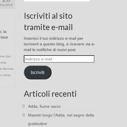
GIU 2019
Iscriviti al sito
tramite e-mail
, la
risce
Inserisci il tuo indirizzo e-mail per
iscriverti a questo blog, e ricevere via e-
mail le notifiche di nuovi post.
rma San
Indirizzo
ereda
,
e-
mail
te Bennati
,
Iscriviti
no crespi
,
Articoli recenti
Adda, fiume sacro
Maestri lungo l’Adda, nel segno della
gratitudine