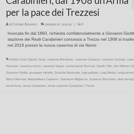
Carabinieri, dal 1908 un’Arma
per la pace dei Trezzesi
di
Cristian Bonomi
|
postato in:
ricerca
|
0
Invocata fin dal 1860, richiesta confidenzialmente a Giovanni Giolitti
stazione dei Reali Carabinieri concessa a Trezzo nel 1908 si trasfe
nel 2019 presso la nuova caserma di via Nenni
Andrea Sola Cabiati
,
Arma
,
caserma Brembate
,
caserma Cassano
,
caserma Cornate
,
case
Gervasio
,
caserma trezzo
,
caserma Vaprio
,
comandante Bennati
,
Danilo Villa
,
don Alberto C
Giovanni Giolitti
,
giuseppe minella
,
Guardia Nazionale
,
luigi galbiati
,
Luigi Medici
,
luogotenen
Marco Bennati
,
Massimiliano Capitano
,
Salvatore Migliaccio
,
Scipione Ronchetti
,
silvio benig
storia Arma
,
storia Carabinieri
,
storia caserme Carabinieri
,
Trezzo