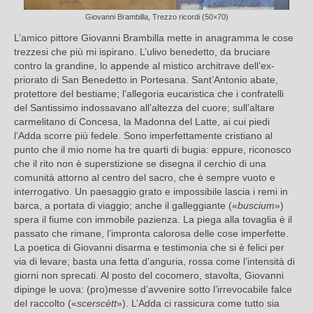
Giovanni Brambilla, Trezzo ricordi (50×70)
L’amico pittore Giovanni Brambilla mette in anagramma le cose
trezzesi che più mi ispirano. L’ulivo benedetto, da bruciare
contro la grandine, lo appende al mistico architrave dell’ex-
priorato di San Benedetto in Portesana. Sant’Antonio abate,
protettore del bestiame; l’allegoria eucaristica che i confratelli
del Santissimo indossavano all’altezza del cuore; sull’altare
carmelitano di Concesa, la Madonna del Latte, ai cui piedi
l’Adda scorre più fedele. Sono imperfettamente c
ristiano al
punto che il mio nome ha tre quarti di bugia: eppure, riconosco
che il rito non è superstizione se disegna il cerchio di una
comunità attorno al centro del sacro, che è sempre vuoto e
interrogativo. Un paesaggio grato e impossibile lascia i remi in
barca, a portata di viaggio; anche il galleggiante («
buscium
»)
spera il fiume con immobile pazienza. La piega alla tovaglia è il
passato che rimane, l’impronta calorosa delle cose imperfette.
La poetica di Giovanni disarma e testimonia che si è felici per
via di levare; basta una fetta d’anguria, rossa come l’intensità di
giorni non sprecati. Al posto del cocomero, stavolta, Giovanni
dipinge le uova: (pro)messe d’avvenire sotto l’irrevocabile falce
del raccolto («
scerscètt
»). L’Adda ci rassicura come tutto sia