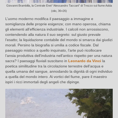
Giovanni Brambilla, la Centrale Enel “Alessandro Taccani” di Trezzo sul fiume Adda
(olio, 36×26)
L’uomo moderno modifica il paesaggio a immagine e
somiglianza delle proprie esigenze; con mano operosa, chiama
gli elementi all’efficienza industriale. I calcoli non arrossiscono,
contendendo alla natura il suo segreto: sul giusto prevale
l’esatto; la liquidazione contabile del mondo si smarca dai giudizi
morali. Persino la biografia si umilia a codice fiscale. Dal
paesaggio mistico a quello inquinato, l’arte può ricollocare
l’ansia produttiva dell’industria nell’antico rispetto per una natura
sacra? I paesaggi fluviali suscitano in
Leonardo da Vinci
la
poetica similitudine tra la circolazione terrestre dell’acqua e
quella umana del sangue, annodando la dignità di ogni individuo
a quella del mondo intero. Ai vortici del fiume, pare il maestro
ispiri i ricci immortali degli angeli che dipinge.