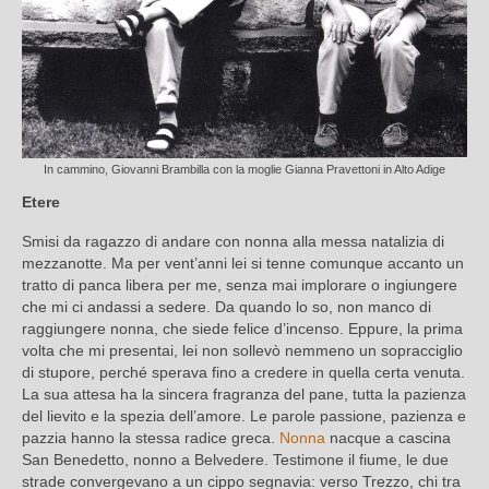
In cammino, Giovanni Brambilla con la moglie Gianna Pravettoni in Alto Adige
Etere
Smisi da ragazzo di andare con nonna alla messa natalizia di
mezzanotte. Ma per vent’anni lei si tenne comunque accanto un
tratto di panca libera per me, senza mai implorare o ingiungere
che mi ci andassi a sedere. Da quando lo so, non manco di
raggiungere nonna, che siede felice d’incenso. Eppure, la prima
volta che mi presentai, lei non sollevò nemmeno un sopracciglio
di stupore, perché sperava fino a credere in quella certa venuta.
La sua attesa ha la sincera fragranza del pane, tutta la pazienza
del lievito e la spezia dell’amore. Le parole passione, pazienza e
pazzia hanno la stessa radice greca.
Nonna
nacque a cascina
San Benedetto, nonno a Belvedere. Testimone il fiume, le due
strade convergevano a un cippo segnavia: verso Trezzo, chi tra