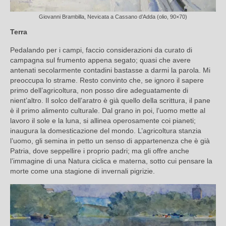
Giovanni Brambilla, Nevicata a Cassano d’Adda (olio, 90×70)
Terra
Pedalando per i campi, faccio considerazioni da curato di
campagna sul frumento appena segato; quasi che avere
antenati secolarmente contadini bastasse a darmi la parola. Mi
preoccupa lo strame. Resto convinto che, se ignoro il sapere
primo dell’agricoltura, non posso dire adeguatamente di
nient’altro. Il solco dell’aratro è già quello della scrittura, il pane
è il primo alimento culturale. Dal grano in poi, l’uomo mette al
lavoro il sole e la luna, si allinea operosamente coi pianeti;
inaugura la domesticazione del mondo. L’agricoltura stanzia
l’uomo, gli semina in petto un senso di appartenenza che è già
Patria, dove seppellire i proprio padri; ma gli offre anche
l’immagine di una Natura ciclica e materna, sotto cui pensare la
morte come una stagione di invernali pigrizie.