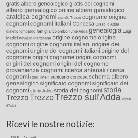
gratis
albero genealogico gratis dei cognomi
albero genealogico online
albero genialogico
araldica cognomi
cognome origine
castello Trezzo
cognomi
cognomi italiani
Concesa
Crespi d'Adda
genealogia
famiglia Colombo
Luigi
dialetto lombardo
fiume Adda
origine cognome
origine
Medici
naviglio Martesana
cognomi
origine cognomi italiani
origine dei
cognomi
origine dei cognomi italiani
origine del
cognome
origini cognome
origini cognomi
origini dei cognomi
origini del cognome
provenienza cognomi
ricerca antenati
ricerca
cognomi
schema albero
santuario concesa
Rino Tinelli
genealogico
significato cognomi
significato dei
storia
cognomi
storia dei cognomi
storia Adda
Trezzo sull'Adda
Trezzo
Trezzo
Vaprio
d'Adda
Ricevi le nostre notizie:
RSS - Articoli