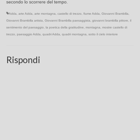
secondo lo scorrere del tempo.
Adda
,
arte Adda
,
arte montagna
,
castello di trezzo
,
fiume Adda
,
Giovanni Brambilla
,
Giovanni Brambilla artista
,
Giovanni Brambilla paesaggista
,
giovanni brambilla pittore
,
il
sentimento del paesaggio
,
la poetica della gratitudine
,
montagna
,
mostre castello di
trezzo
,
paesaggio Adda
,
quadri Adda
,
quadri montagna
,
sotto il cielo interiore
Rispondi