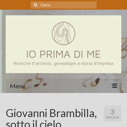
Cerca:
Menu
Home
Giovanni Brambilla,
3
Genealogia
APR 2018
sotto il cielo
Aziende