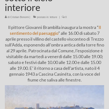
interiore
Chi sono
di
Cristian Bonomi
FAQ
|
postato in:
letture
|
0
Il pittore Giovanni Brambilla inaugura la mostra “
Il
Contatti
sentimento del paesaggio
” alle 16.00 di sabato 7
aprile presso il villino del castello visconteo di Trezzo
sull’Adda, esponendo all’ombra antica della torre fino
al 29 aprile. Patrocinata dal Comune, l’esposizione è
visitabile da martedì a venerdì dalle 15.00 alle 19.00;
sabato e festivi dalle 10.00 alle 12.00 e dalle 15.00
alle 19.00. E’ il ritorno a casa dell’artista, nato il 4
gennaio 1943 a Cascina Casinéta, con la voce del
fiume che saliva alle finestre.