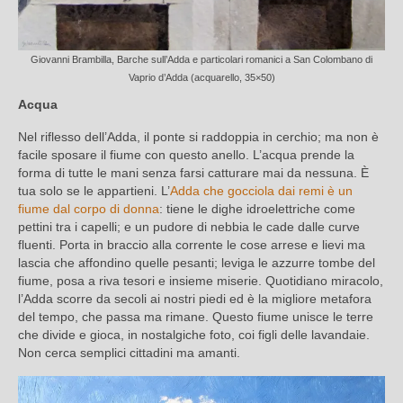
Giovanni Brambilla, Barche sull’Adda e particolari romanici a San Colombano di
Vaprio d’Adda (acquarello, 35×50)
Acqua
Nel riflesso dell’Adda, il ponte si raddoppia in cerchio; ma non è
facile sposare il fiume con questo anello. L’acqua prende la
forma di tutte le mani senza farsi catturare mai da nessuna. È
tua solo se le appartieni. L’
Adda che gocciola dai remi è un
fiume dal corpo di donna
: tiene le dighe idroelettriche come
pettini tra i capelli; e un pudore di nebbia le cade dalle curve
fluenti. Porta in braccio alla corrente le cose arrese e lievi ma
lascia che affondino quelle pesanti; leviga le azzurre tombe del
fiume, posa a riva tesori e insieme miserie. Quotidiano miracolo,
l’Adda scorre da secoli ai nostri piedi ed è la migliore metafora
del tempo, che passa ma rimane. Questo fiume unisce le terre
che divide e gioca, in nostalgiche foto, coi figli delle lavandaie.
Non cerca semplici cittadini ma amanti.