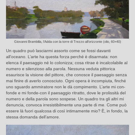
Giovanni Brambilla, l’Adda con la torre di Trezzo all’orizzonte (olio, 60×40)
Un quadro può lasciarmi assorto come se fossi davanti
all’oceano. L’arte ha questa forza perché è disarmata: non
elenca il paesaggio né lo colonizza; cosa ritrae è incalcolabile al
numero e silenzioso alla parola. Nessuna veduta pittorica
esaurisce la visione del pittore, che conosce il paesaggio senza
mai finire di averlo conosciuto. Ogni opera è incompiuta, finché
uno sguardo ammiratore non le dà compimento. L’arte mi con-
fonde e mi fonde-con il paesaggio ritratto, dove le prolissità del
numero e della parola sono sospese. Un quadro tra gli altri mi
denuncia, convoca irresistibilmente una parte di me. Come può
essere là fuori qualcosa di così intimamente mio? È, in fondo, la
stessa domanda dell’amore.