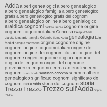
Adda
alberi genealogici
albero genealogico
albero genealogico famiglia
albero genealogico
gratis
albero genealogico gratis dei cognomi
albero genealogico online
albero genialogico
araldica cognomi
cognome origine
castello Trezzo
cognomi
cognomi italiani
Concesa
Crespi d'Adda
genealogia
famiglia Colombo
Luigi
dialetto lombardo
fiume Adda
origine cognome
origine
Medici
naviglio Martesana
cognomi
origine cognomi italiani
origine dei
cognomi
origine dei cognomi italiani
origine del
cognome
origini cognome
origini cognomi
origini dei cognomi
origini del cognome
provenienza cognomi
ricerca antenati
ricerca
cognomi
schema albero
santuario concesa
Rino Tinelli
genealogico
significato cognomi
significato dei
storia
cognomi
storia dei cognomi
storia Adda
Trezzo sull'Adda
Trezzo
Trezzo
Vaprio
d'Adda