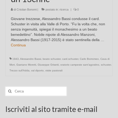
di
Cristian Bonomi
|
postato in:
ricerca
|
0
Giovane trezzese, Alessandro Bassi condusse il card.
Schuster in visita alla Valle di Porto. “Fu la volta che, non
senza ingenuità, spiegai il monachesimo a un beato
benedettino”. Nobile nipote di Alessandro Manzoni,
Alessandro Bassi (1917-2015) è stato sentinella della …
Continua
1943
,
Alessandro Bassi
,
beato schuster
,
card.schuster
,
Carlo Borromeo
,
Cava di
Mort
,
Gaetano Moretti
,
Giuseppe Grisetti
,
oratorio campeste sant’agostino
,
schuster
,
Trezzo sull'Adda
,
val diporto
,
visite pastorali
Cerca:
Iscriviti al sito tramite e-mail