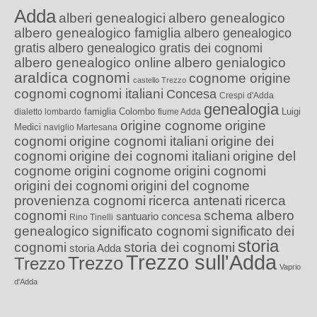
Adda
alberi genealogici
albero genealogico
albero genealogico famiglia
albero genealogico
gratis
albero genealogico gratis dei cognomi
albero genealogico online
albero genialogico
araldica cognomi
cognome origine
castello Trezzo
cognomi
cognomi italiani
Concesa
Crespi d'Adda
genealogia
famiglia Colombo
Luigi
dialetto lombardo
fiume Adda
origine cognome
origine
Medici
naviglio Martesana
cognomi
origine cognomi italiani
origine dei
cognomi
origine dei cognomi italiani
origine del
cognome
origini cognome
origini cognomi
origini dei cognomi
origini del cognome
provenienza cognomi
ricerca antenati
ricerca
cognomi
schema albero
santuario concesa
Rino Tinelli
genealogico
significato cognomi
significato dei
storia
cognomi
storia dei cognomi
storia Adda
Trezzo sull'Adda
Trezzo
Trezzo
Vaprio
d'Adda