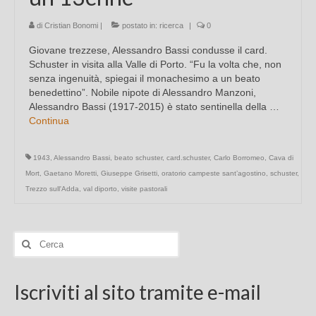
di
Cristian Bonomi
|
postato in:
ricerca
|
0
Giovane trezzese, Alessandro Bassi condusse il card.
Schuster in visita alla Valle di Porto. “Fu la volta che, non
senza ingenuità, spiegai il monachesimo a un beato
benedettino”. Nobile nipote di Alessandro Manzoni,
Alessandro Bassi (1917-2015) è stato sentinella della …
Continua
1943
,
Alessandro Bassi
,
beato schuster
,
card.schuster
,
Carlo Borromeo
,
Cava di
Mort
,
Gaetano Moretti
,
Giuseppe Grisetti
,
oratorio campeste sant’agostino
,
schuster
,
Trezzo sull'Adda
,
val diporto
,
visite pastorali
Cerca:
Iscriviti al sito tramite e-mail