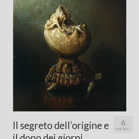
Chi sono
FAQ
Contatti
6
Il segreto dell’origine e
FEB 2017
il dono dei giorni