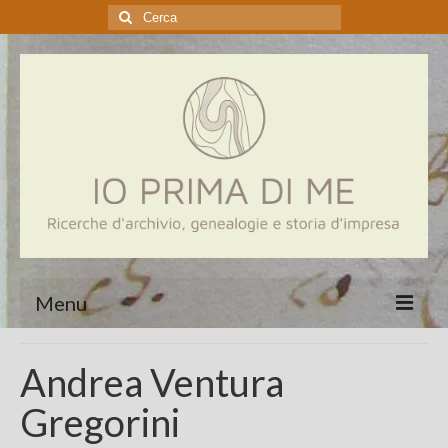
Cerca:
Menu
Home
Andrea Ventura
Genealogia
Gregorini
Aziende