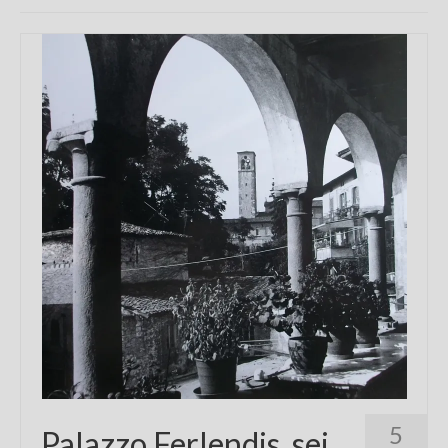
Chi sono
FAQ
Contatti
5
Palazzo Ferlendis, sei