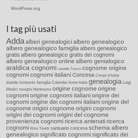
WordPress.org
I tag più usati
Adda
alberi genealogici
albero genealogico
albero genealogico famiglia
albero genealogico
gratis
albero genealogico gratis dei cognomi
albero genealogico online
albero genialogico
araldica cognomi
cognome origine
castello Trezzo
cognomi
cognomi italiani
Concesa
Crespi d'Adda
genealogia
famiglia Colombo
Luigi
dialetto lombardo
fiume Adda
origine cognome
origine
Medici
naviglio Martesana
cognomi
origine cognomi italiani
origine dei
cognomi
origine dei cognomi italiani
origine del
cognome
origini cognome
origini cognomi
origini dei cognomi
origini del cognome
provenienza cognomi
ricerca antenati
ricerca
cognomi
schema albero
santuario concesa
Rino Tinelli
genealogico
significato cognomi
significato dei