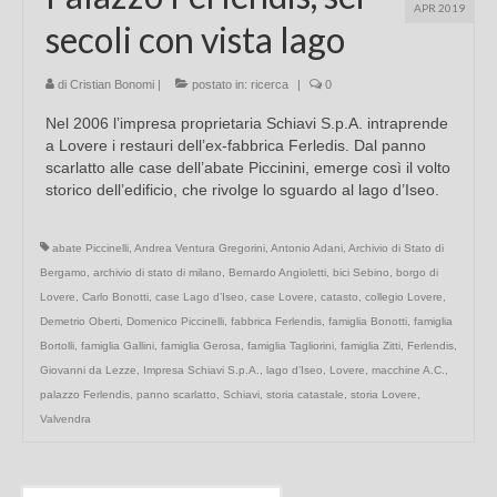
APR 2019
secoli con vista lago
di
Cristian Bonomi
|
postato in:
ricerca
|
0
Nel 2006 l’impresa proprietaria Schiavi S.p.A. intraprende
a Lovere i restauri dell’ex-fabbrica Ferledis. Dal panno
scarlatto alle case dell’abate Piccinini, emerge così il volto
storico dell’edificio, che rivolge lo sguardo al lago d’Iseo.
abate Piccinelli
,
Andrea Ventura Gregorini
,
Antonio Adani
,
Archivio di Stato di
Bergamo
,
archivio di stato di milano
,
Bernardo Angioletti
,
bici Sebino
,
borgo di
Lovere
,
Carlo Bonotti
,
case Lago d’Iseo
,
case Lovere
,
catasto
,
collegio Lovere
,
Demetrio Oberti
,
Domenico Piccinelli
,
fabbrica Ferlendis
,
famiglia Bonotti
,
famiglia
Bortolli
,
famiglia Gallini
,
famiglia Gerosa
,
famiglia Tagliorini
,
famiglia Zitti
,
Ferlendis
,
Giovanni da Lezze
,
Impresa Schiavi S.p.A.
,
lago d’Iseo
,
Lovere
,
macchine A.C.
,
palazzo Ferlendis
,
panno scarlatto
,
Schiavi
,
storia catastale
,
storia Lovere
,
Valvendra