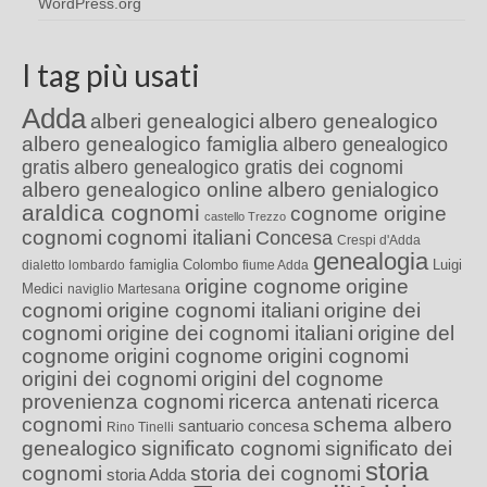
WordPress.org
I tag più usati
Adda
alberi genealogici
albero genealogico
albero genealogico famiglia
albero genealogico
gratis
albero genealogico gratis dei cognomi
albero genealogico online
albero genialogico
araldica cognomi
cognome origine
castello Trezzo
cognomi
cognomi italiani
Concesa
Crespi d'Adda
genealogia
famiglia Colombo
Luigi
dialetto lombardo
fiume Adda
origine cognome
origine
Medici
naviglio Martesana
cognomi
origine cognomi italiani
origine dei
cognomi
origine dei cognomi italiani
origine del
cognome
origini cognome
origini cognomi
origini dei cognomi
origini del cognome
provenienza cognomi
ricerca antenati
ricerca
cognomi
schema albero
santuario concesa
Rino Tinelli
genealogico
significato cognomi
significato dei
storia
cognomi
storia dei cognomi
storia Adda