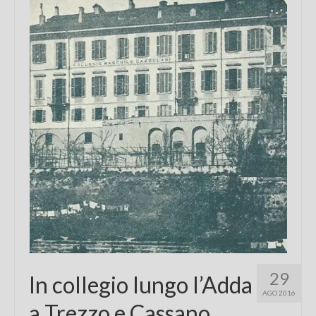
Chi sono
FAQ
Contatti
29
In collegio lungo l’Adda
AGO 2016
a Trezzo e Cassano