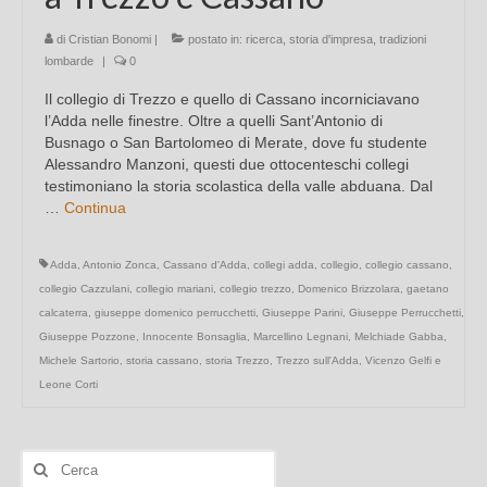
di
Cristian Bonomi
|
postato in:
ricerca
,
storia d'impresa
,
tradizioni
lombarde
|
0
Il collegio di Trezzo e quello di Cassano incorniciavano
l’Adda nelle finestre. Oltre a quelli Sant’Antonio di
Busnago o San Bartolomeo di Merate, dove fu studente
Alessandro Manzoni, questi due ottocenteschi collegi
testimoniano la storia scolastica della valle abduana. Dal
…
Continua
Adda
,
Antonio Zonca
,
Cassano d'Adda
,
collegi adda
,
collegio
,
collegio cassano
,
collegio Cazzulani
,
collegio mariani
,
collegio trezzo
,
Domenico Brizzolara
,
gaetano
calcaterra
,
giuseppe domenico perrucchetti
,
Giuseppe Parini
,
Giuseppe Perrucchetti
,
Giuseppe Pozzone
,
Innocente Bonsaglia
,
Marcellino Legnani
,
Melchiade Gabba
,
Michele Sartorio
,
storia cassano
,
storia Trezzo
,
Trezzo sull'Adda
,
Vicenzo Gelfi e
Leone Corti
Cerca: