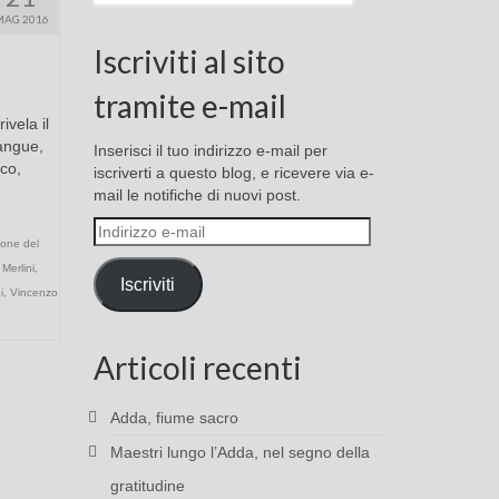
MAG 2016
Iscriviti al sito
tramite e-mail
ivela il
angue,
Inserisci il tuo indirizzo e-mail per
ico,
iscriverti a questo blog, e ricevere via e-
mail le notifiche di nuovi post.
Indirizzo
one del
e-
Merlini
,
mail
Iscriviti
i
,
Vincenzo
Articoli recenti
Adda, fiume sacro
Maestri lungo l’Adda, nel segno della
gratitudine