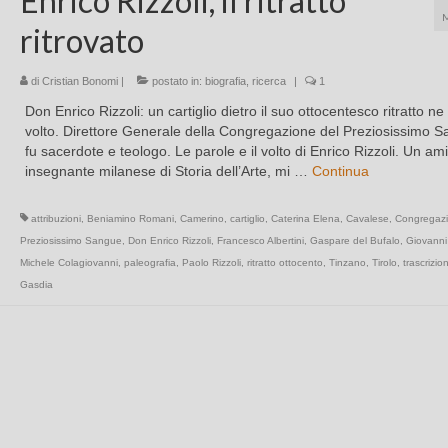
Enrico Rizzoli, il ritratto
ritrovato
di
Cristian Bonomi
|
postato in:
biografia
,
ricerca
|
1
Don Enrico Rizzoli: un cartiglio dietro il suo ottocentesco ritratto ne r
volto. Direttore Generale della Congregazione del Preziosissimo S
fu sacerdote e teologo. Le parole e il volto di Enrico Rizzoli. Un am
insegnante milanese di Storia dell’Arte, mi …
Continua
attribuzioni
,
Beniamino Romani
,
Camerino
,
cartiglio
,
Caterina Elena
,
Cavalese
,
Congregazi
Preziosissimo Sangue
,
Don Enrico Rizzoli
,
Francesco Albertini
,
Gaspare del Bufalo
,
Giovanni 
Michele Colagiovanni
,
paleografia
,
Paolo Rizzoli
,
ritratto ottocento
,
Tinzano
,
Tirolo
,
trascrizion
Gasdia