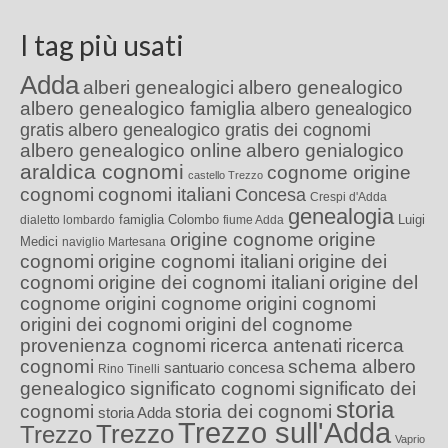
I tag più usati
Adda
alberi genealogici
albero genealogico
albero genealogico famiglia
albero genealogico
gratis
albero genealogico gratis dei cognomi
albero genealogico online
albero genialogico
araldica cognomi
cognome origine
castello Trezzo
cognomi
cognomi italiani
Concesa
Crespi d'Adda
genealogia
famiglia Colombo
Luigi
dialetto lombardo
fiume Adda
origine cognome
origine
Medici
naviglio Martesana
cognomi
origine cognomi italiani
origine dei
cognomi
origine dei cognomi italiani
origine del
cognome
origini cognome
origini cognomi
origini dei cognomi
origini del cognome
provenienza cognomi
ricerca antenati
ricerca
cognomi
schema albero
santuario concesa
Rino Tinelli
genealogico
significato cognomi
significato dei
storia
cognomi
storia dei cognomi
storia Adda
Trezzo sull'Adda
Trezzo
Trezzo
Vaprio