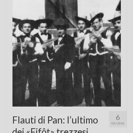
Chi sono
FAQ
Contatti
6
Flauti di Pan: l’ultimo
GIU 2016
dei «Fifôt» trezzesi