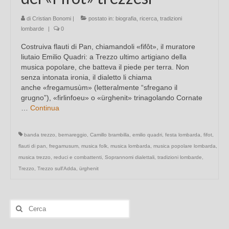
di
Cristian Bonomi
|
postato in:
biografia
,
ricerca
,
tradizioni
lombarde
|
0
Costruiva flauti di Pan, chiamandoli «fifôt», il muratore
liutaio Emilio Quadri: a Trezzo ultimo artigiano della
musica popolare, che batteva il piede per terra. Non
senza intonata ironia, il dialetto li chiama
anche «fregamusùm» (letteralmente “sfregano il
grugno”), «firlinfoeu» o «ürghenit» trinagolando Cornate
…
Continua
banda trezzo
,
bernareggio
,
Camillo brambilla
,
emilio quadri
,
festa lombarda
,
fifot
,
flauti di pan
,
fregamusum
,
musica folk
,
musica lombarda
,
musica popolare lombarda
,
musica trezzo
,
reduci e combattenti
,
Soprannomi dialettali
,
tradizioni lombarde
,
Trezzo
,
Trezzo sull'Adda
,
ürghenit
Cerca: