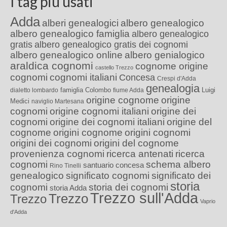
I tag più usati
Adda
alberi genealogici
albero genealogico
albero genealogico famiglia
albero genealogico
gratis
albero genealogico gratis dei cognomi
albero genealogico online
albero genialogico
araldica cognomi
cognome origine
castello Trezzo
cognomi
cognomi italiani
Concesa
Crespi d'Adda
genealogia
famiglia Colombo
Luigi
dialetto lombardo
fiume Adda
origine cognome
origine
Medici
naviglio Martesana
cognomi
origine cognomi italiani
origine dei
cognomi
origine dei cognomi italiani
origine del
cognome
origini cognome
origini cognomi
origini dei cognomi
origini del cognome
provenienza cognomi
ricerca antenati
ricerca
cognomi
schema albero
santuario concesa
Rino Tinelli
genealogico
significato cognomi
significato dei
storia
cognomi
storia dei cognomi
storia Adda
Trezzo sull'Adda
Trezzo
Trezzo
Vaprio
d'Adda