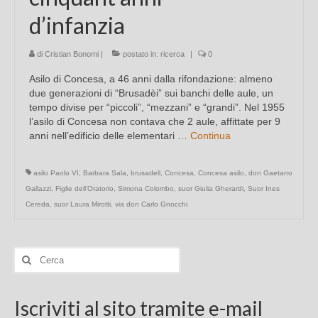
d’infanzia
di
Cristian Bonomi
|
postato in:
ricerca
|
0
Asilo di Concesa, a 46 anni dalla rifondazione: almeno
due generazioni di “Brusadèi” sui banchi delle aule, un
tempo divise per “piccoli”, “mezzani” e “grandi”. Nel 1955
l’asilo di Concesa non contava che 2 aule, affittate per 9
anni nell’edificio delle elementari …
Continua
asilo Paolo VI
,
Barbara Sala
,
brusadell
,
Concesa
,
Concesa asilo
,
don Gaetano
Gallazzi
,
Figlie dell’Oratorio
,
Simona Colombo
,
suor Giulia Gherardi
,
Suor Ines
Cereda
,
suor Laura Mirotti
,
via don Carlo Gnocchi
Cerca:
Iscriviti al sito tramite e-mail