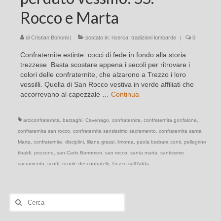
Rocco e Marta
di
Cristian Bonomi
|
postato in:
ricerca
,
tradizioni lombarde
|
0
Confraternite estinte: cocci di fede in fondo alla storia
trezzese Basta scostare appena i secoli per ritrovare i
colori delle confraternite, che alzarono a Trezzo i loro
vessilli. Quella di San Rocco vestiva in verde affiliati che
accorrevano al capezzale …
Continua
arciconfraternita
,
barzaghi
,
Cavenago
,
confraternita
,
confraternita gonfalone
,
confraternita san rocco
,
confraternita sansissimo sacramento
,
confraternita santa
Marta
,
confraternite
,
disciplini
,
liliana grassi
,
limonta
,
paola barbara conti
,
pellegrino
tibaldi
,
pozzone
,
san Carlo Borromeo
,
san rocco
,
santa marta
,
santissimo
sacramento
,
scotti
,
scuole dei confratelli
,
Trezzo sull'Adda
Cerca: