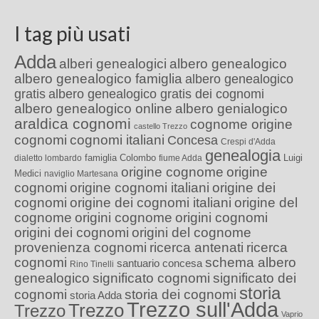
I tag più usati
Adda
alberi genealogici
albero genealogico
albero genealogico famiglia
albero genealogico
gratis
albero genealogico gratis dei cognomi
albero genealogico online
albero genialogico
araldica cognomi
cognome origine
castello Trezzo
cognomi
cognomi italiani
Concesa
Crespi d'Adda
genealogia
famiglia Colombo
Luigi
dialetto lombardo
fiume Adda
origine cognome
origine
Medici
naviglio Martesana
cognomi
origine cognomi italiani
origine dei
cognomi
origine dei cognomi italiani
origine del
cognome
origini cognome
origini cognomi
origini dei cognomi
origini del cognome
provenienza cognomi
ricerca antenati
ricerca
cognomi
schema albero
santuario concesa
Rino Tinelli
genealogico
significato cognomi
significato dei
storia
cognomi
storia dei cognomi
storia Adda
Trezzo sull'Adda
Trezzo
Trezzo
Vaprio