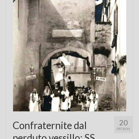
Chi sono
FAQ
Contatti
20
Confraternite dal
OTT 2015
perduto vessillo: SS.