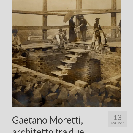
Chi sono
FAQ
Contatti
13
Gaetano Moretti,
APR 2016
architetto tra due