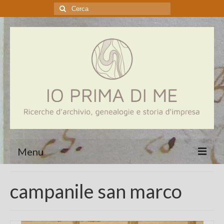
Cerca:
Menu
Home
campanile san marco
Genealogia
Aziende