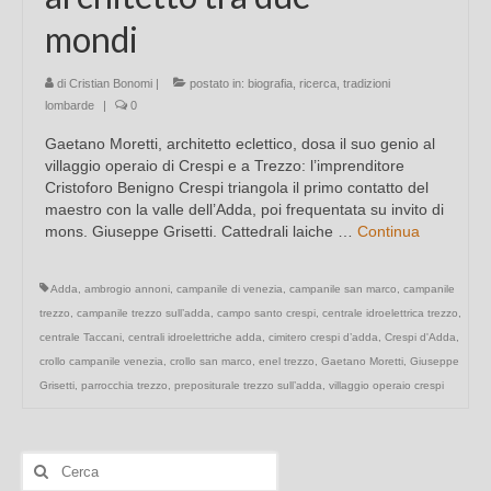
mondi
di
Cristian Bonomi
|
postato in:
biografia
,
ricerca
,
tradizioni
lombarde
|
0
Gaetano Moretti, architetto eclettico, dosa il suo genio al
villaggio operaio di Crespi e a Trezzo: l’imprenditore
Cristoforo Benigno Crespi triangola il primo contatto del
maestro con la valle dell’Adda, poi frequentata su invito di
mons. Giuseppe Grisetti. Cattedrali laiche …
Continua
Adda
,
ambrogio annoni
,
campanile di venezia
,
campanile san marco
,
campanile
trezzo
,
campanile trezzo sull’adda
,
campo santo crespi
,
centrale idroelettrica trezzo
,
centrale Taccani
,
centrali idroelettriche adda
,
cimitero crespi d’adda
,
Crespi d'Adda
,
crollo campanile venezia
,
crollo san marco
,
enel trezzo
,
Gaetano Moretti
,
Giuseppe
Grisetti
,
parrocchia trezzo
,
prepositurale trezzo sull’adda
,
villaggio operaio crespi
Cerca: