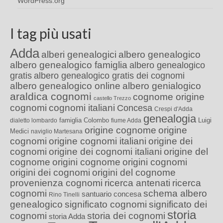
WordPress.org
I tag più usati
Adda
alberi genealogici
albero genealogico
albero genealogico famiglia
albero genealogico
gratis
albero genealogico gratis dei cognomi
albero genealogico online
albero genialogico
araldica cognomi
cognome origine
castello Trezzo
cognomi
cognomi italiani
Concesa
Crespi d'Adda
genealogia
famiglia Colombo
Luigi
dialetto lombardo
fiume Adda
origine cognome
origine
Medici
naviglio Martesana
cognomi
origine cognomi italiani
origine dei
cognomi
origine dei cognomi italiani
origine del
cognome
origini cognome
origini cognomi
origini dei cognomi
origini del cognome
provenienza cognomi
ricerca antenati
ricerca
cognomi
schema albero
santuario concesa
Rino Tinelli
genealogico
significato cognomi
significato dei
storia
cognomi
storia dei cognomi
storia Adda