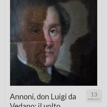
Chi sono
FAQ
Contatti
13
Annoni, don Luigi da
MAR 2017
Vedano: il volto