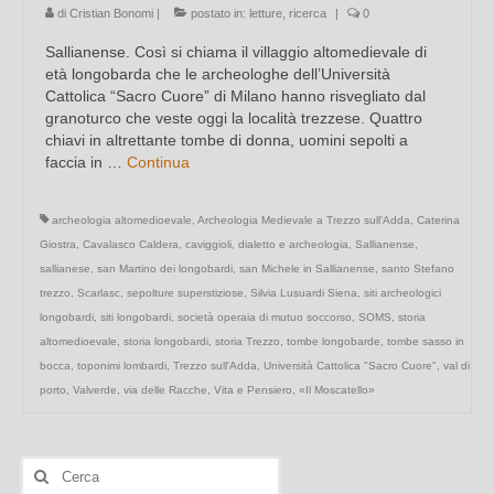
di
Cristian Bonomi
|
postato in:
letture
,
ricerca
|
0
Sallianense. Così si chiama il villaggio altomedievale di
età longobarda che le archeologhe dell’Università
Cattolica “Sacro Cuore” di Milano hanno risvegliato dal
granoturco che veste oggi la località trezzese. Quattro
chiavi in altrettante tombe di donna, uomini sepolti a
faccia in …
Continua
archeologia altomedioevale
,
Archeologia Medievale a Trezzo sull’Adda
,
Caterina
Giostra
,
Cavalasco Caldera
,
caviggioli
,
dialetto e archeologia
,
Sallianense
,
sallianese
,
san Martino dei longobardi
,
san Michele in Sallianense
,
santo Stefano
trezzo
,
Scarlasc
,
sepolture superstiziose
,
Silvia Lusuardi Siena
,
siti archeologici
longobardi
,
siti longobardi
,
società operaia di mutuo soccorso
,
SOMS
,
storia
altomedioevale
,
storia longobardi
,
storia Trezzo
,
tombe longobarde
,
tombe sasso in
bocca
,
toponimi lombardi
,
Trezzo sull'Adda
,
Università Cattolica "Sacro Cuore"
,
val di
porto
,
Valverde
,
via delle Racche
,
Vita e Pensiero
,
«Il Moscatello»
Cerca: