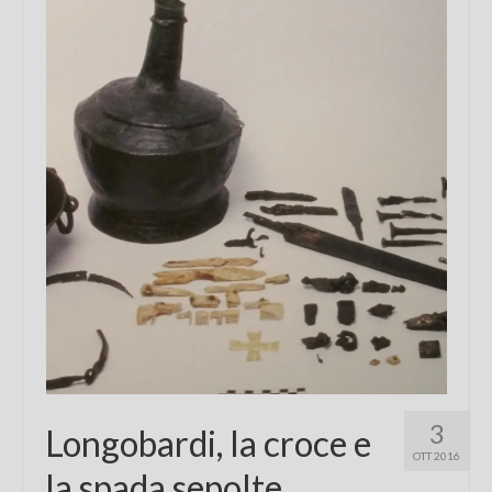
Chi sono
FAQ
Contatti
3
Longobardi, la croce e
OTT 2016
la spada sepolte