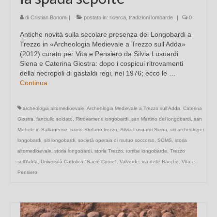
di
Cristian Bonomi
|
postato in:
ricerca
,
tradizioni lombarde
|
0
Antiche novità sulla secolare presenza dei Longobardi a
Trezzo in «Archeologia Medievale a Trezzo sull’Adda»
(2012) curato per Vita e Pensiero da Silvia Lusuardi
Siena e Caterina Giostra: dopo i cospicui ritrovamenti
della necropoli di gastaldi regi, nel 1976; ecco le …
Continua
archeologia altomedioevale
,
Archeologia Medievale a Trezzo sull’Adda
,
Caterina
Giostra
,
fanciullo soldato
,
Ritrovamenti longobardi
,
san Martino dei longobardi
,
san
Michele in Sallianense
,
santo Stefano trezzo
,
Silvia Lusuardi Siena
,
siti archeologici
longobardi
,
siti longobardi
,
società operaia di mutuo soccorso
,
SOMS
,
storia
altomedioevale
,
storia longobardi
,
storia Trezzo
,
tombe longobarde
,
Trezzo
sull'Adda
,
Università Cattolica "Sacro Cuore"
,
Valverde
,
via delle Racche
,
Vita e
Pensiero