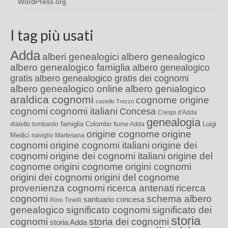
WordPress.org
I tag più usati
Adda
alberi genealogici
albero genealogico
albero genealogico famiglia
albero genealogico
gratis
albero genealogico gratis dei cognomi
albero genealogico online
albero genialogico
araldica cognomi
cognome origine
castello Trezzo
cognomi
cognomi italiani
Concesa
Crespi d'Adda
genealogia
famiglia Colombo
Luigi
dialetto lombardo
fiume Adda
origine cognome
origine
Medici
naviglio Martesana
cognomi
origine cognomi italiani
origine dei
cognomi
origine dei cognomi italiani
origine del
cognome
origini cognome
origini cognomi
origini dei cognomi
origini del cognome
provenienza cognomi
ricerca antenati
ricerca
cognomi
schema albero
santuario concesa
Rino Tinelli
genealogico
significato cognomi
significato dei
storia
cognomi
storia dei cognomi
storia Adda