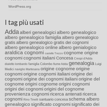
WordPress.org
I tag più usati
Adda
alberi genealogici
albero genealogico
albero genealogico famiglia
albero genealogico
gratis
albero genealogico gratis dei cognomi
albero genealogico online
albero genialogico
araldica cognomi
cognome origine
castello Trezzo
cognomi
cognomi italiani
Concesa
Crespi d'Adda
genealogia
famiglia Colombo
Luigi
dialetto lombardo
fiume Adda
origine cognome
origine
Medici
naviglio Martesana
cognomi
origine cognomi italiani
origine dei
cognomi
origine dei cognomi italiani
origine del
cognome
origini cognome
origini cognomi
origini dei cognomi
origini del cognome
provenienza cognomi
ricerca antenati
ricerca
cognomi
schema albero
santuario concesa
Rino Tinelli
genealogico
significato cognomi
significato dei