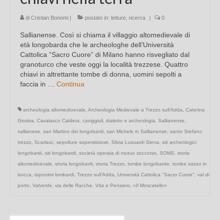
di
Cristian Bonomi
|
postato in:
letture
,
ricerca
|
0
Sallianense. Così si chiama il villaggio altomedievale di
età longobarda che le archeologhe dell’Università
Cattolica “Sacro Cuore” di Milano hanno risvegliato dal
granoturco che veste oggi la località trezzese. Quattro
chiavi in altrettante tombe di donna, uomini sepolti a
faccia in …
Continua
archeologia altomedioevale
,
Archeologia Medievale a Trezzo sull’Adda
,
Caterina
Giostra
,
Cavalasco Caldera
,
caviggioli
,
dialetto e archeologia
,
Sallianense
,
sallianese
,
san Martino dei longobardi
,
san Michele in Sallianense
,
santo Stefano
trezzo
,
Scarlasc
,
sepolture superstiziose
,
Silvia Lusuardi Siena
,
siti archeologici
longobardi
,
siti longobardi
,
società operaia di mutuo soccorso
,
SOMS
,
storia
altomedioevale
,
storia longobardi
,
storia Trezzo
,
tombe longobarde
,
tombe sasso in
bocca
,
toponimi lombardi
,
Trezzo sull'Adda
,
Università Cattolica "Sacro Cuore"
,
val di
porto
,
Valverde
,
via delle Racche
,
Vita e Pensiero
,
«Il Moscatello»