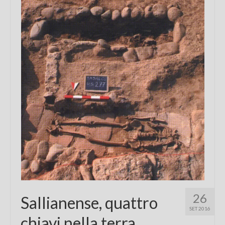
Chi sono
FAQ
Contatti
26
Sallianense, quattro
SET 2016
chiavi nella terra