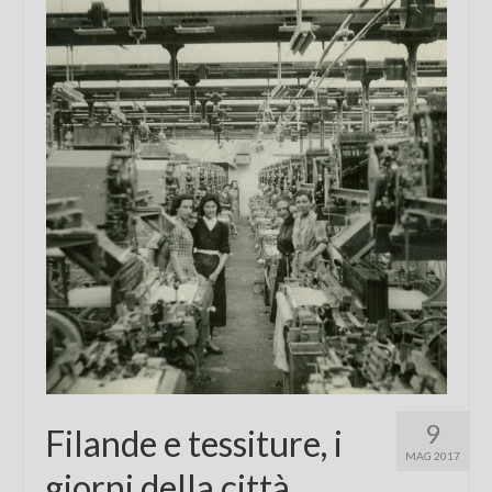
Chi sono
FAQ
Contatti
9
Filande e tessiture, i
MAG 2017
giorni della città