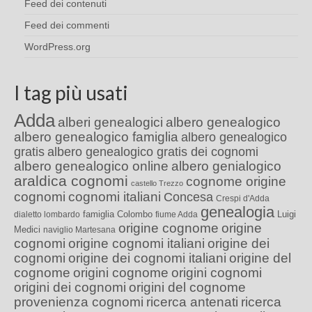
Feed dei contenuti
Feed dei commenti
WordPress.org
I tag più usati
Adda
alberi genealogici
albero genealogico
albero genealogico famiglia
albero genealogico
gratis
albero genealogico gratis dei cognomi
albero genealogico online
albero genialogico
araldica cognomi
cognome origine
castello Trezzo
cognomi
cognomi italiani
Concesa
Crespi d'Adda
genealogia
famiglia Colombo
Luigi
dialetto lombardo
fiume Adda
origine cognome
origine
Medici
naviglio Martesana
cognomi
origine cognomi italiani
origine dei
cognomi
origine dei cognomi italiani
origine del
cognome
origini cognome
origini cognomi
origini dei cognomi
origini del cognome
provenienza cognomi
ricerca antenati
ricerca