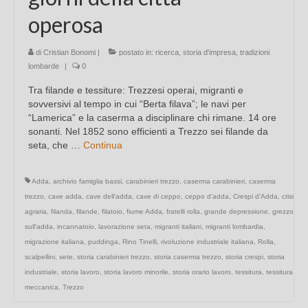
operosa
di
Cristian Bonomi
|
postato in:
ricerca
,
storia d'impresa
,
tradizioni
lombarde
|
0
Tra filande e tessiture: Trezzesi operai, migranti e
sovversivi al tempo in cui “Berta filava”; le navi per
“Lamerica” e la caserma a disciplinare chi rimane. 14 ore
sonanti. Nel 1852 sono efficienti a Trezzo sei filande da
seta, che …
Continua
Adda
,
archivio famiglia bassi
,
carabinieri trezzo
,
caserma carabinieri
,
caserma
trezzo
,
cave adda
,
cave dell'adda
,
cave di ceppo
,
ceppo d’adda
,
Crespi d'Adda
,
crisi
agraria
,
filanda
,
filande
,
filatoio
,
fiume Adda
,
fratelli rolla
,
grande depressione
,
grezzo
sull'adda
,
incannatoio
,
lavorazione seta
,
migranti italiani
,
migranti lombardia
,
migrazione italiana
,
puddinga
,
Rino Tinelli
,
rivoluzione industriale italiana
,
Rolla
,
scalpellini
,
sete
,
storia carabinieri trezzo
,
storia caserma trezzo
,
storia crespi
,
storia
industriale
,
storia lavoro
,
storia lavoro minorile
,
storia orario lavoro
,
tessitura
,
tessitura
meccanica
,
Trezzo