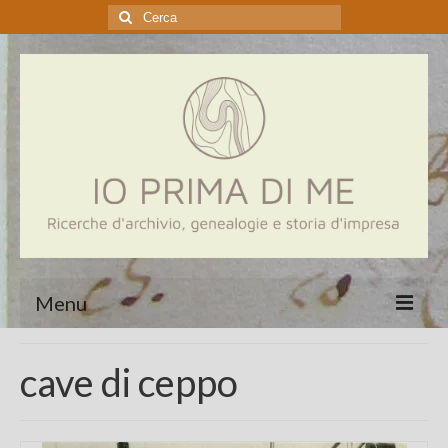
Cerca:
Menu
Home
cave di ceppo
Genealogia
Aziende