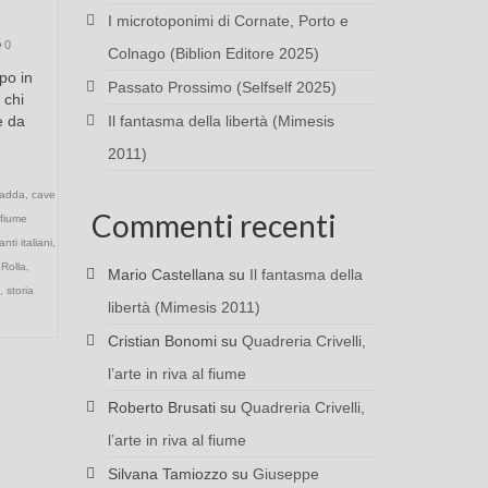
I microtoponimi di Cornate, Porto e
0
Colnago (Biblion Editore 2025)
po in
Passato Prossimo (Selfself 2025)
 chi
e da
Il fantasma della libertà (Mimesis
2011)
 adda
,
cave
Commenti recenti
fiume
nti italiani
,
,
Rolla
,
Mario Castellana
su
Il fantasma della
,
storia
libertà (Mimesis 2011)
Cristian Bonomi
su
Quadreria Crivelli,
l’arte in riva al fiume
Roberto Brusati
su
Quadreria Crivelli,
l’arte in riva al fiume
Silvana Tamiozzo
su
Giuseppe