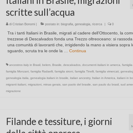
Italiani in Brasile, migrazioni
scritte sull’acqua
di
Cristian Bonomi
|
postato in:
biografia
,
genealogia
,
ricerca
|
0
Tra i tanti Italiani in Brasile, migrati al cadere dell’Ottocento, la com
trezzese di Descalvados fonda una Trezzo oltreoceano: si rassoda
una comunità di lavoranti che, irrigidendo la mano a visiera sopra l
sguardo, scruta tra le onde la …
Continua
ancestros italy in Brasil
,
belem
,
Brasile
,
descalvados
,
documenti italiani in amerca
,
famiglia
famiglia Monzani
,
famiglia Radaelli
,
famiglia sironi
,
famiglia Tinelli
,
famiglia vimercati
,
genealog
genealogia italia
,
genealogia italiani in brasile
,
italian ancestry
,
Italian in America
,
italiani in br
migranti italiani
,
migrazioni
,
minas gerais
,
san paolo del brasile
,
san paulo du brasil
,
sud amer
migrazione
Filande e tessiture, i giorni