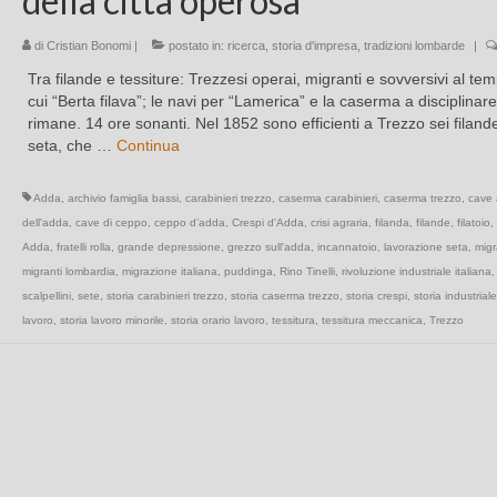
della città operosa
di
Cristian Bonomi
|
postato in:
ricerca
,
storia d'impresa
,
tradizioni lombarde
|
Tra filande e tessiture: Trezzesi operai, migranti e sovversivi al tem
cui “Berta filava”; le navi per “Lamerica” e la caserma a disciplinare
rimane. 14 ore sonanti. Nel 1852 sono efficienti a Trezzo sei filand
seta, che …
Continua
Adda
,
archivio famiglia bassi
,
carabinieri trezzo
,
caserma carabinieri
,
caserma trezzo
,
cave
dell'adda
,
cave di ceppo
,
ceppo d’adda
,
Crespi d'Adda
,
crisi agraria
,
filanda
,
filande
,
filatoio
,
Adda
,
fratelli rolla
,
grande depressione
,
grezzo sull'adda
,
incannatoio
,
lavorazione seta
,
migra
migranti lombardia
,
migrazione italiana
,
puddinga
,
Rino Tinelli
,
rivoluzione industriale italiana
scalpellini
,
sete
,
storia carabinieri trezzo
,
storia caserma trezzo
,
storia crespi
,
storia industriale
lavoro
,
storia lavoro minorile
,
storia orario lavoro
,
tessitura
,
tessitura meccanica
,
Trezzo