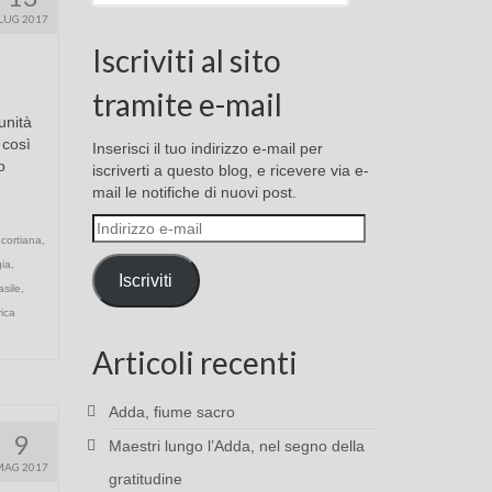
LUG 2017
Iscriviti al sito
tramite e-mail
unità
 così
Inserisci il tuo indirizzo e-mail per
o
iscriverti a questo blog, e ricevere via e-
mail le notifiche di nuovi post.
Indirizzo
 cortiana
,
e-
ia
,
mail
Iscriviti
asile
,
ica
Articoli recenti
Adda, fiume sacro
9
Maestri lungo l’Adda, nel segno della
MAG 2017
gratitudine