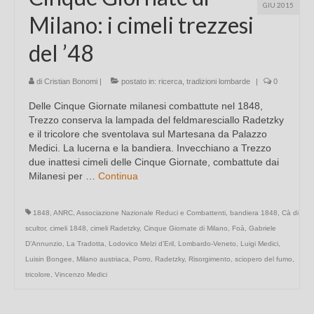
GIU 2015
Milano: i cimeli trezzesi
del ’48
di
Cristian Bonomi
|
postato in:
ricerca
,
tradizioni lombarde
|
0
Delle Cinque Giornate milanesi combattute nel 1848,
Trezzo conserva la lampada del feldmaresciallo Radetzky
e il tricolore che sventolava sul Martesana da Palazzo
Medici. La lucerna e la bandiera. Invecchiano a Trezzo
due inattesi cimeli delle Cinque Giornate, combattute dai
Milanesi per …
Continua
1848
,
ANRC
,
Associazione Nazionale Reduci e Combattenti
,
bandiera 1848
,
Cà di
scultor
,
cimeli 1848
,
cimeli Radetzky
,
Cinque Giornate di Milano
,
Foà
,
Gabriele
D’Annunzio
,
La Tradotta
,
Lodovico Melzi d’Eril
,
Lombardo-Veneto
,
Luigi Medici
,
Luisin Bongee
,
Milano austriaca
,
Porro
,
Radetzky
,
Risorgimento
,
sciopero del fumo
,
tricolore
,
Vincenzo Medici