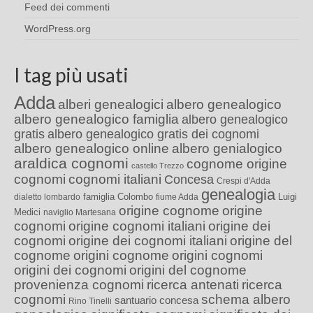
Feed dei commenti
WordPress.org
I tag più usati
Adda
alberi genealogici
albero genealogico
albero genealogico famiglia
albero genealogico
gratis
albero genealogico gratis dei cognomi
albero genealogico online
albero genialogico
araldica cognomi
cognome origine
castello Trezzo
cognomi
cognomi italiani
Concesa
Crespi d'Adda
genealogia
famiglia Colombo
Luigi
dialetto lombardo
fiume Adda
origine cognome
origine
Medici
naviglio Martesana
cognomi
origine cognomi italiani
origine dei
cognomi
origine dei cognomi italiani
origine del
cognome
origini cognome
origini cognomi
origini dei cognomi
origini del cognome
provenienza cognomi
ricerca antenati
ricerca
cognomi
schema albero
santuario concesa
Rino Tinelli