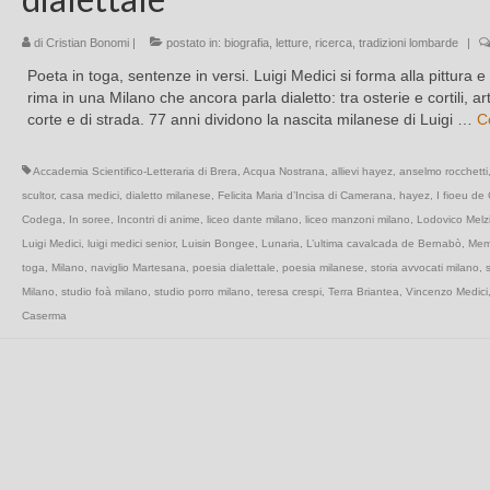
di
Cristian Bonomi
|
postato in:
biografia
,
letture
,
ricerca
,
tradizioni lombarde
|
Poeta in toga, sentenze in versi. Luigi Medici si forma alla pittura e 
rima in una Milano che ancora parla dialetto: tra osterie e cortili, arti
corte e di strada. 77 anni dividono la nascita milanese di Luigi …
C
Accademia Scientifico-Letteraria di Brera
,
Acqua Nostrana
,
allievi hayez
,
anselmo rocchetti
scultor
,
casa medici
,
dialetto milanese
,
Felicita Maria d’Incisa di Camerana
,
hayez
,
I fioeu de 
Codega
,
In soree
,
Incontri di anime
,
liceo dante milano
,
liceo manzoni milano
,
Lodovico Melzi 
Luigi Medici
,
luigi medici senior
,
Luisin Bongee
,
Lunaria
,
L’ultima cavalcada de Bernabò
,
Memo
toga
,
Milano
,
naviglio Martesana
,
poesia dialettale
,
poesia milanese
,
storia avvocati milano
,
s
Milano
,
studio foà milano
,
studio porro milano
,
teresa crespi
,
Terra Briantea
,
Vincenzo Medici
Caserma