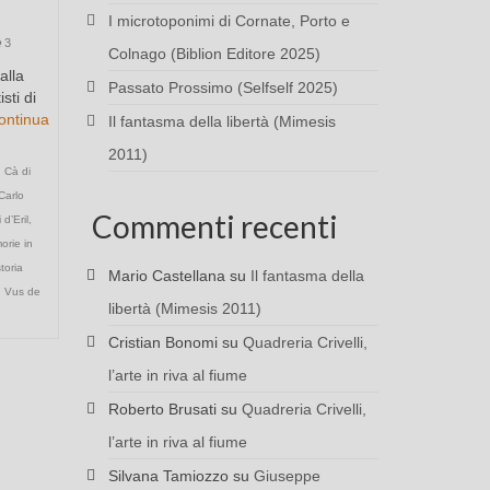
I microtoponimi di Cornate, Porto e
3
Colnago (Biblion Editore 2025)
alla
Passato Prossimo (Selfself 2025)
sti di
ontinua
Il fantasma della libertà (Mimesis
2011)
,
Cà di
Carlo
Commenti recenti
d’Eril
,
rie in
toria
Mario Castellana
su
Il fantasma della
,
Vus de
libertà (Mimesis 2011)
Cristian Bonomi
su
Quadreria Crivelli,
l’arte in riva al fiume
Roberto Brusati
su
Quadreria Crivelli,
l’arte in riva al fiume
Silvana Tamiozzo
su
Giuseppe