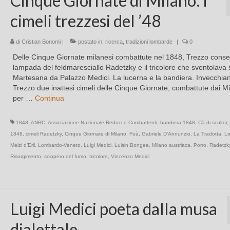
Cinque Giornate di Milano: i
cimeli trezzesi del ’48
di
Cristian Bonomi
|
postato in:
ricerca
,
tradizioni lombarde
|
0
Delle Cinque Giornate milanesi combattute nel 1848, Trezzo conse
lampada del feldmaresciallo Radetzky e il tricolore che sventolava 
Martesana da Palazzo Medici. La lucerna e la bandiera. Invecchia
Trezzo due inattesi cimeli delle Cinque Giornate, combattute dai Mi
per …
Continua
1848
,
ANRC
,
Associazione Nazionale Reduci e Combattenti
,
bandiera 1848
,
Cà di scultor
,
1848
,
cimeli Radetzky
,
Cinque Giornate di Milano
,
Foà
,
Gabriele D’Annunzio
,
La Tradotta
,
Lo
Melzi d’Eril
,
Lombardo-Veneto
,
Luigi Medici
,
Luisin Bongee
,
Milano austriaca
,
Porro
,
Radetzk
Risorgimento
,
sciopero del fumo
,
tricolore
,
Vincenzo Medici
Luigi Medici poeta dalla musa
dialettale