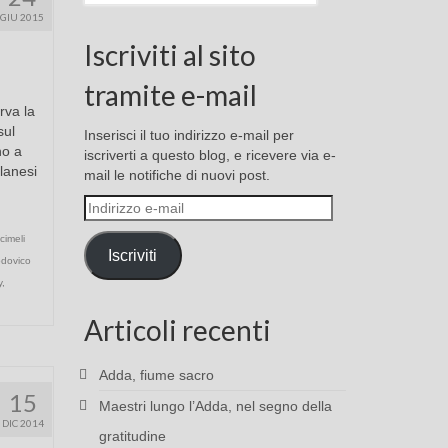
GIU 2015
Iscriviti al sito
tramite e-mail
rva la
sul
Inserisci il tuo indirizzo e-mail per
no a
iscriverti a questo blog, e ricevere via e-
lanesi
mail le notifiche di nuovi post.
Indirizzo
e-
cimeli
mail
Iscriviti
dovico
y
,
Articoli recenti
Adda, fiume sacro
15
Maestri lungo l’Adda, nel segno della
DIC 2014
gratitudine