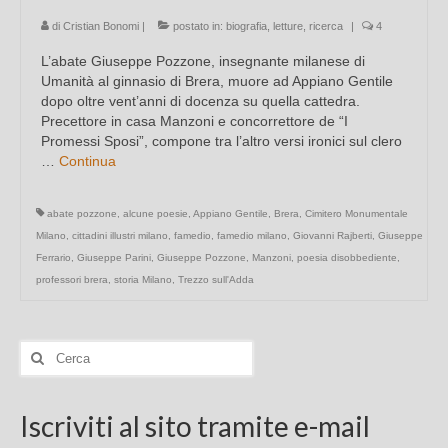
di
Cristian Bonomi
|
postato in:
biografia
,
letture
,
ricerca
|
4
L’abate Giuseppe Pozzone, insegnante milanese di
Umanità al ginnasio di Brera, muore ad Appiano Gentile
dopo oltre vent’anni di docenza su quella cattedra.
Precettore in casa Manzoni e concorrettore de “I
Promessi Sposi”, compone tra l’altro versi ironici sul clero
…
Continua
abate pozzone
,
alcune poesie
,
Appiano Gentile
,
Brera
,
Cimitero Monumentale
Milano
,
cittadini illustri milano
,
famedio
,
famedio milano
,
Giovanni Rajberti
,
Giuseppe
Ferrario
,
Giuseppe Parini
,
Giuseppe Pozzone
,
Manzoni
,
poesia disobbediente
,
professori brera
,
storia Milano
,
Trezzo sull'Adda
Cerca:
Iscriviti al sito tramite e-mail