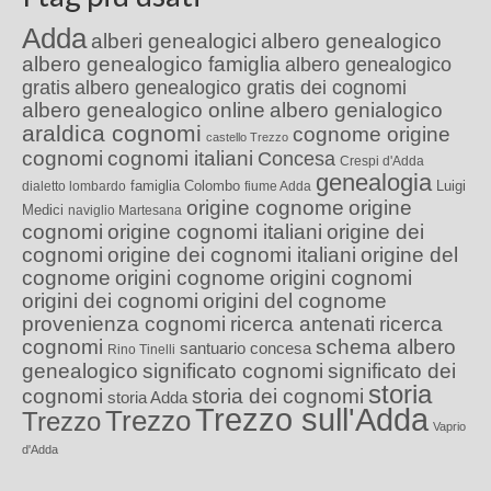
Adda
alberi genealogici
albero genealogico
albero genealogico famiglia
albero genealogico
gratis
albero genealogico gratis dei cognomi
albero genealogico online
albero genialogico
araldica cognomi
cognome origine
castello Trezzo
cognomi
cognomi italiani
Concesa
Crespi d'Adda
genealogia
famiglia Colombo
Luigi
dialetto lombardo
fiume Adda
origine cognome
origine
Medici
naviglio Martesana
cognomi
origine cognomi italiani
origine dei
cognomi
origine dei cognomi italiani
origine del
cognome
origini cognome
origini cognomi
origini dei cognomi
origini del cognome
provenienza cognomi
ricerca antenati
ricerca
cognomi
schema albero
santuario concesa
Rino Tinelli
genealogico
significato cognomi
significato dei
storia
cognomi
storia dei cognomi
storia Adda
Trezzo sull'Adda
Trezzo
Trezzo
Vaprio
d'Adda