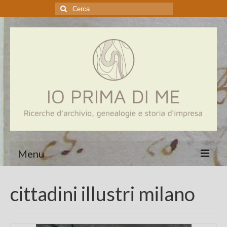
Cerca:
Menu
Home
cittadini illustri milano
Genealogia
Aziende