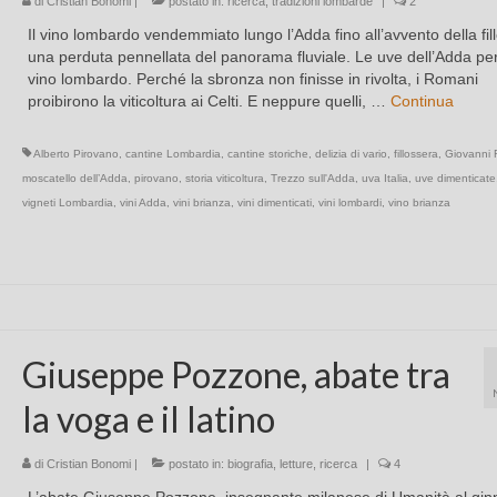
di
Cristian Bonomi
|
postato in:
ricerca
,
tradizioni lombarde
|
2
Il vino lombardo vendemmiato lungo l’Adda fino all’avvento della fil
una perduta pennellata del panorama fluviale. Le uve dell’Adda pe
vino lombardo. Perché la sbronza non finisse in rivolta, i Romani
proibirono la viticoltura ai Celti. E neppure quelli, …
Continua
Alberto Pirovano
,
cantine Lombardia
,
cantine storiche
,
delizia di vario
,
fillossera
,
Giovanni R
moscatello dell’Adda
,
pirovano
,
storia viticoltura
,
Trezzo sull'Adda
,
uva Italia
,
uve dimenticate
vigneti Lombardia
,
vini Adda
,
vini brianza
,
vini dimenticati
,
vini lombardi
,
vino brianza
Giuseppe Pozzone, abate tra
la voga e il latino
di
Cristian Bonomi
|
postato in:
biografia
,
letture
,
ricerca
|
4
L’abate Giuseppe Pozzone, insegnante milanese di Umanità al ginn