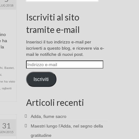
LUG 2018
Iscriviti al sito
tramite e-mail
ino
e ha
Inserisci il tuo indirizzo e-mail per
 la
iscriverti a questo blog, e ricevere via e-
mail le notifiche di nuovi post.
Indirizzo
hi
,
Bastet
,
e-
i
,
mail
Iscriviti
he ha visto
,
rajberti
Articoli recenti
Adda, fiume sacro
31
Maestri lungo l’Adda, nel segno della
GEN 2015
gratitudine