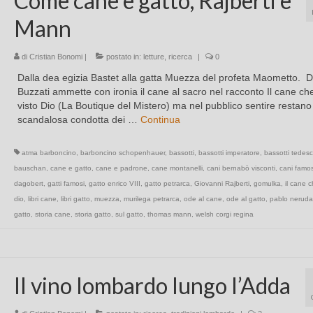
Come cane e gatto, Rajberti e
Mann
di
Cristian Bonomi
|
postato in:
letture
,
ricerca
|
0
Dalla dea egizia Bastet alla gatta Muezza del profeta Maometto. D
Buzzati ammette con ironia il cane al sacro nel racconto Il cane ch
visto Dio (La Boutique del Mistero) ma nel pubblico sentire restano
scandalosa condotta dei …
Continua
atma barboncino
,
barboncino schopenhauer
,
bassotti
,
bassotti imperatore
,
bassotti tedesc
bauschan
,
cane e gatto
,
cane e padrone
,
cane montanelli
,
cani bernabò visconti
,
cani famos
dagobert
,
gatti famosi
,
gatto enrico VIII
,
gatto petrarca
,
Giovanni Rajberti
,
gomulka
,
il cane c
dio
,
libri cane
,
libri gatto
,
muezza
,
murilega petrarca
,
ode al cane
,
ode al gatto
,
pablo neruda
gatto
,
storia cane
,
storia gatto
,
sul gatto
,
thomas mann
,
welsh corgi regina
Il vino lombardo lungo l’Adda