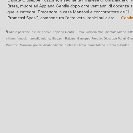
Brera, muore ad Appiano Gentile dopo oltre vent’anni di docenza s
quella cattedra. Precettore in casa Manzoni e concorrettore de “I
Promessi Sposi”, compone tra l’altro versi ironici sul clero …
Conti
abate pozzone
,
alcune poesie
,
Appiano Gentile
,
Brera
,
Cimitero Monumentale Milano
,
citt
milano
,
famedio
,
famedio milano
,
Giovanni Rajberti
,
Giuseppe Ferrario
,
Giuseppe Parini
,
Giu
Pozzone
,
Manzoni
,
poesia disobbediente
,
professori brera
,
storia Milano
,
Trezzo sull'Adda