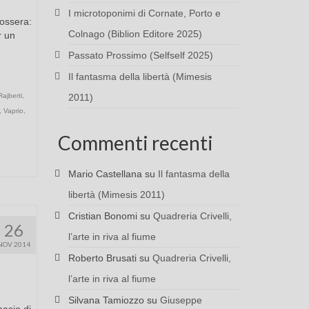
I microtoponimi di Cornate, Porto e
lossera:
Colnago (Biblion Editore 2025)
r un
Passato Prossimo (Selfself 2025)
Il fantasma della libertà (Mimesis
ajberti
,
2011)
,
Vaprio
,
Commenti recenti
Mario Castellana
su
Il fantasma della
libertà (Mimesis 2011)
Cristian Bonomi
su
Quadreria Crivelli,
26
l’arte in riva al fiume
NOV 2014
Roberto Brusati
su
Quadreria Crivelli,
l’arte in riva al fiume
Silvana Tamiozzo
su
Giuseppe
asio di