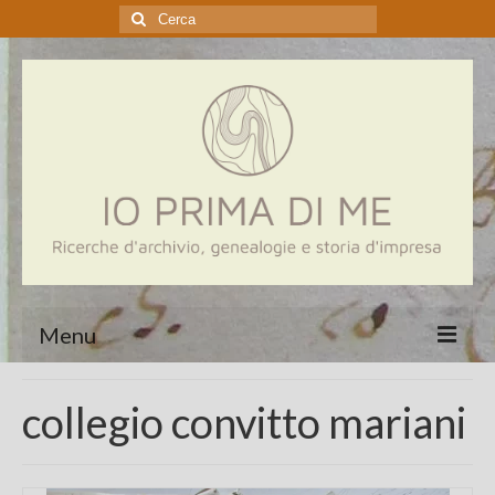
Cerca:
Menu
Home
collegio convitto mariani
Genealogia
Aziende