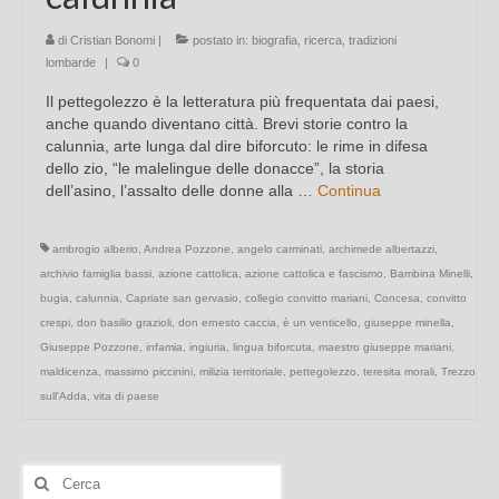
di
Cristian Bonomi
|
postato in:
biografia
,
ricerca
,
tradizioni
lombarde
|
0
Il pettegolezzo è la letteratura più frequentata dai paesi,
anche quando diventano città. Brevi storie contro la
calunnia, arte lunga dal dire biforcuto: le rime in difesa
dello zio, “le malelingue delle donacce”, la storia
dell’asino, l’assalto delle donne alla …
Continua
ambrogio alberio
,
Andrea Pozzone
,
angelo carminati
,
archimede albertazzi
,
archivio famiglia bassi
,
azione cattolica
,
azione cattolica e fascismo
,
Bambina Minelli
,
bugia
,
calunnia
,
Capriate san gervasio
,
collegio convitto mariani
,
Concesa
,
convitto
crespi
,
don basilio grazioli
,
don ernesto caccia
,
è un venticello
,
giuseppe minella
,
Giuseppe Pozzone
,
infamia
,
ingiuria
,
lingua biforcuta
,
maestro giuseppe mariani
,
maldicenza
,
massimo piccinini
,
milizia territoriale
,
pettegolezzo
,
teresita morali
,
Trezzo
sull'Adda
,
vita di paese
Cerca: