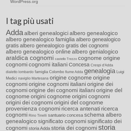
WordPress.org
I tag più usati
Adda
alberi genealogici
albero genealogico
albero genealogico famiglia
albero genealogico
gratis
albero genealogico gratis dei cognomi
albero genealogico online
albero genialogico
araldica cognomi
cognome origine
castello Trezzo
cognomi
cognomi italiani
Concesa
Crespi d'Adda
genealogia
famiglia Colombo
Luigi
dialetto lombardo
fiume Adda
origine cognome
origine
Medici
naviglio Martesana
cognomi
origine cognomi italiani
origine dei
cognomi
origine dei cognomi italiani
origine del
cognome
origini cognome
origini cognomi
origini dei cognomi
origini del cognome
provenienza cognomi
ricerca antenati
ricerca
cognomi
schema albero
santuario concesa
Rino Tinelli
genealogico
significato cognomi
significato dei
storia
cognomi
storia dei cognomi
storia Adda