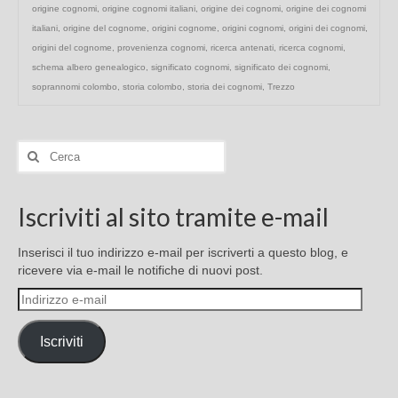
origine cognomi
,
origine cognomi italiani
,
origine dei cognomi
,
origine dei cognomi
italiani
,
origine del cognome
,
origini cognome
,
origini cognomi
,
origini dei cognomi
,
origini del cognome
,
provenienza cognomi
,
ricerca antenati
,
ricerca cognomi
,
schema albero genealogico
,
significato cognomi
,
significato dei cognomi
,
soprannomi colombo
,
storia colombo
,
storia dei cognomi
,
Trezzo
Cerca:
Iscriviti al sito tramite e-mail
Inserisci il tuo indirizzo e-mail per iscriverti a questo blog, e
ricevere via e-mail le notifiche di nuovi post.
Indirizzo
e-
mail
Iscriviti