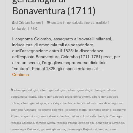
Bonaventura (1711)
di
Cristian Bonomi
|
postato in:
genealogia
,
ricerca
,
tradizioni
lombarde
|
0
Il cognome Colombo, assegnato ai trovatelli milanesi,
induce casi di omonimia tali da sospendere
quell’assegnazione entro il 1825: la discendenza
dell’esposto Bonaventura Colombo (1711-1781) reca, per
oltre un secolo, l’orgoglioso soprannome dialettale
“Ventura“. Fino al 1825, gli esposti milanesi al …
Continua
alberi genealogici
,
albero genealogico
,
albero genealogico famiglia
,
albero
genealogico gratis
,
albero genealogico gratis dei cognomi
,
albero genealogico
online
,
albero genialogico
,
ancestry colombo
,
antenati colombo
,
araldica cognomi
,
cognome Cimnago
,
cognome colombo
,
cognome motta
,
cognome origine
,
cognome
Pojani
,
cognomi
,
cognomi italiani
,
colombo
,
colombo lombardia
,
famiglia Cimnago
,
famiglia Colombo
,
famiglia Motta
,
famiglia Pojani
,
genealogia
,
genealogia Cimnago
,
genealogia Colombo
,
genealogia motta
,
genealogia Pojani
,
origine cognome
,