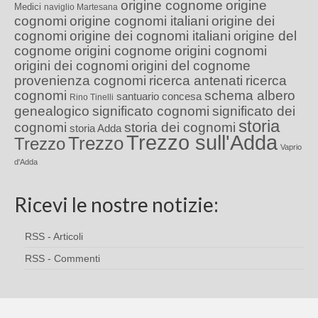
origine cognome
origine
Medici
naviglio Martesana
cognomi
origine cognomi italiani
origine dei
cognomi
origine dei cognomi italiani
origine del
cognome
origini cognome
origini cognomi
origini dei cognomi
origini del cognome
provenienza cognomi
ricerca antenati
ricerca
cognomi
schema albero
santuario concesa
Rino Tinelli
genealogico
significato cognomi
significato dei
storia
cognomi
storia dei cognomi
storia Adda
Trezzo sull'Adda
Trezzo
Trezzo
Vaprio
d'Adda
Ricevi le nostre notizie:
RSS - Articoli
RSS - Commenti