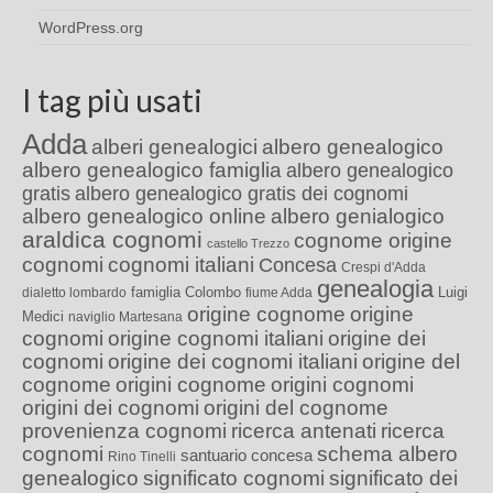
WordPress.org
I tag più usati
Adda
alberi genealogici
albero genealogico
albero genealogico famiglia
albero genealogico
gratis
albero genealogico gratis dei cognomi
albero genealogico online
albero genialogico
araldica cognomi
cognome origine
castello Trezzo
cognomi
cognomi italiani
Concesa
Crespi d'Adda
genealogia
famiglia Colombo
Luigi
dialetto lombardo
fiume Adda
origine cognome
origine
Medici
naviglio Martesana
cognomi
origine cognomi italiani
origine dei
cognomi
origine dei cognomi italiani
origine del
cognome
origini cognome
origini cognomi
origini dei cognomi
origini del cognome
provenienza cognomi
ricerca antenati
ricerca
cognomi
schema albero
santuario concesa
Rino Tinelli
genealogico
significato cognomi
significato dei