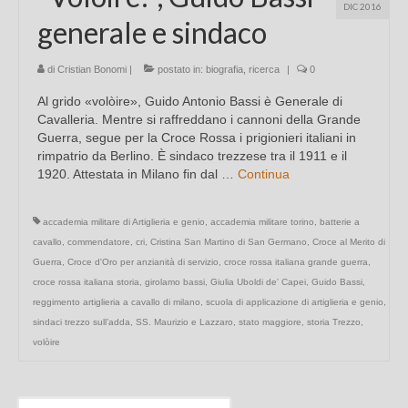
DIC 2016
generale e sindaco
di
Cristian Bonomi
|
postato in:
biografia
,
ricerca
|
0
Al grido «volòire», Guido Antonio Bassi è Generale di
Cavalleria. Mentre si raffreddano i cannoni della Grande
Guerra, segue per la Croce Rossa i prigionieri italiani in
rimpatrio da Berlino. È sindaco trezzese tra il 1911 e il
1920. Attestata in Milano fin dal …
Continua
accademia militare di Artiglieria e genio
,
accademia militare torino
,
batterie a
cavallo
,
commendatore
,
cri
,
Cristina San Martino di San Germano
,
Croce al Merito di
Guerra
,
Croce d'Oro per anzianità di servizio
,
croce rossa italiana grande guerra
,
croce rossa italiana storia
,
girolamo bassi
,
Giulia Uboldi de' Capei
,
Guido Bassi
,
reggimento artiglieria a cavallo di milano
,
scuola di applicazione di artiglieria e genio
,
sindaci trezzo sull’adda
,
SS. Maurizio e Lazzaro
,
stato maggiore
,
storia Trezzo
,
volòire
Cerca: