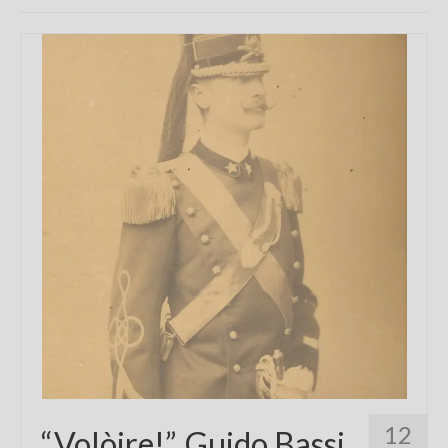
Chi sono
FAQ
Contatti
12
“Volòire!”, Guido Bassi